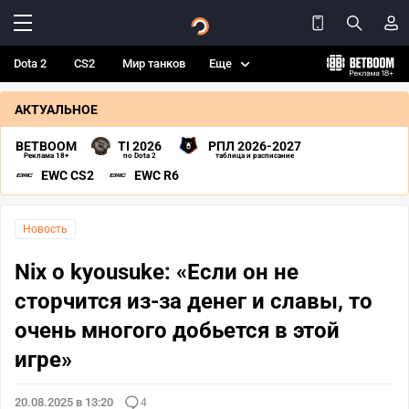
Dota 2
CS2
Мир танков
Еще
АКТУАЛЬНОЕ
BETBOOM
TI 2026
РПЛ 2026-2027
Реклама 18+
по Dota 2
таблица и расписание
EWC CS2
EWC R6
Новость
Nix о kyousuke: «Если он не
сторчится из-за денег и славы, то
очень многого добьется в этой
игре»
20.08.2025 в 13:20
4