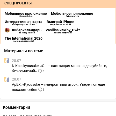
СПЕЦПРОЕКТЫ
Мобильное приложение
Мобильное приложение
Cybersport.ru
Cybersport.ru
Интерактивная карта
Выиграй iPhone
киберспорта за 15 лет
за прогнозы на MLBB
Киберкалендарь
Vasilisa или by_Owl?
по Миру Танков
За кого сердечко?
The International 2026
выбирай фаворита!
Материалы по теме
28.07
NiKo о kyousuke: «Он — настоящая машина для убийств,
без сомнений»
6
28.07
ApEX: «Kyousuke — невероятный игрок. Уверен, он еще
покажет себя»
3
Комментарии