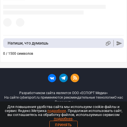
Напиши, что думаешь
0 / 1500 символов
Разработчиком сайта является ООО «ЕСПОРТ Медиа»
На сайте cybersport.ru применяются рекомендательные технологии
О нас
Документы
Для повышения удобства сайта мы используем cookie-файлы и
сервис Яндекс.Метрика
подробнее
. Продолжая использовать сайт,
© ООО «Киберспорт.ру» — Все права защищены
вы соглашаетесь на обработку файлов, используемых сервисом
подробнее
.
18+
ПРИНЯТЬ