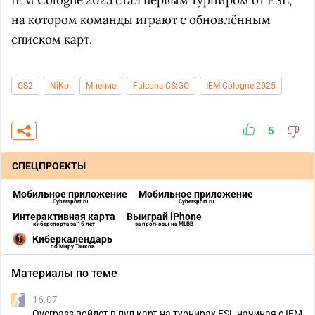
IEM Cologne 2025 стал первым турниром от ESL,
на котором команды играют с обновлённым
списком карт.
CS2
NiKo
Мнение
Falcons CS:GO
IEM Cologne 2025
5
СПЕЦПРОЕКТЫ
Мобильное приложение
Мобильное приложение
Cybersport.ru
Cybersport.ru
Интерактивная карта
Выиграй iPhone
киберспорта за 15 лет
за прогнозы на MLBB
Киберкалендарь
по Миру Танков
Материалы по теме
16.07
Overpass войдет в пул карт на турнирах ESL начиная с IEM