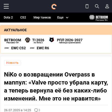
Dota 2
CS2
Мир танков
Еще
АКТУАЛЬНОЕ
BETBOOM
TI 2026
РПЛ 2026-2027
Реклама 18+
по Dota 2
таблица и расписание
EWC CS2
EWC R6
Новость
NiKo о возвращении Overpass в
маппул: «Valve просто убрала карту,
а теперь вернула её без каких-либо
изменений. Мне это не нравится»
26.07.2025 в 14:25
3