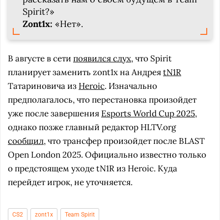
Spirit?»
Zont1x:
«Нет».
В августе в сети
появился слух
, что Spirit
планирует заменить zont1x на Андрея
tN1R
Татариновича из
Heroic
. Изначально
предполагалось, что перестановка произойдет
уже после завершения
Esports World Cup 2025
,
однако позже главный редактор HLTV.org
сообщил
, что трансфер произойдет после BLAST
Open London 2025. Официально известно только
о предстоящем уходе tN1R из Heroic. Куда
перейдет игрок, не уточняется.
CS2
zont1x
Team Spirit