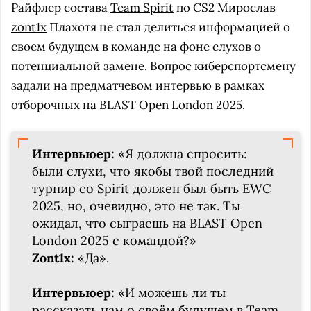
Райфлер состава
Team Spirit
по CS2 Мирослав
zont1x
Плахотя не стал делиться информацией о
своем будущем в команде на фоне слухов о
потенциальной замене. Вопрос киберспортсмену
задали на предматчевом интервью в рамках
отборочных на
BLAST Open London 2025
.
Интервьюер:
«Я должна спросить:
были слухи, что якобы твой последний
турнир со Spirit должен был быть EWC
2025, но, очевидно, это не так. Ты
ожидал, что сыграешь на BLAST Open
London 2025 с командой?»
Zont1x:
«Да».
Интервьюер:
«И можешь ли ты
рассказать нам о своём будущем в Team