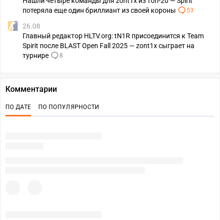
Нашли четыре команды для zont1x из топ-20 — Spirit
потеряла еще один бриллиант из своей короны
53
26.08
Главный редактор HLTV.org: tN1R присоединится к Team
Spirit после BLAST Open Fall 2025 — zont1x сыграет на
турнире
8
Комментарии
ПО ДАТЕ
ПО ПОПУЛЯРНОСТИ