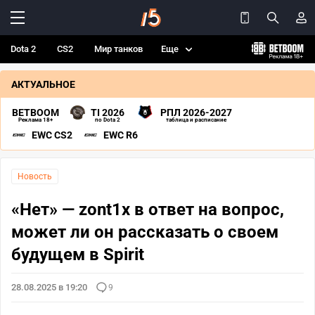
Dota 2
CS2
Мир танков
Еще
АКТУАЛЬНОЕ
BETBOOM
TI 2026
РПЛ 2026-2027
Реклама 18+
по Dota 2
таблица и расписание
EWC CS2
EWC R6
Новость
«Нет» — zont1x в ответ на вопрос,
может ли он рассказать о своем
будущем в Spirit
28.08.2025 в 19:20
9