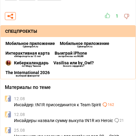
1
СПЕЦПРОЕКТЫ
Мобильное приложение
Мобильное приложение
Cybersport.ru
Cybersport.ru
Интерактивная карта
Выиграй iPhone
киберспорта за 15 лет
за прогнозы на MLBB
Киберкалендарь
Vasilisa или by_Owl?
по Миру Танков
За кого сердечко?
The International 2026
выбирай фаворита!
Материалы по теме
12.08
Инсайдер: tN1R присоединится к Team Spirit
162
12.08
Инсайдеры назвали сумму выкупа tN1R из Heroic
21
25.08