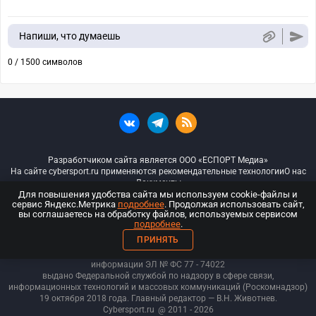
Напиши, что думаешь
0 / 1500 символов
Разработчиком сайта является ООО «ЕСПОРТ Медиа»
На сайте cybersport.ru применяются рекомендательные технологии
О нас
Документы
Для повышения удобства сайта мы используем cookie-файлы и
сервис Яндекс.Метрика
подробнее
. Продолжая использовать сайт,
© ООО «Киберспорт.ру» — Все права защищены
вы соглашаетесь на обработку файлов, используемых сервисом
подробнее
.
18+
ПРИНЯТЬ
ООО «Киберспорт.ру». Свидетельство о регистрации средств массовой
информации ЭЛ № ФС 77 - 74
022
выдано Федеральной службой по надзору в сфере связи,
информационных технологий и массовых коммуникаций (Роскомнадзор)
19 октября 2018 года. Главный редактор — В.Н. Животнев.
Cybersport.ru
@ 2011 - 2026