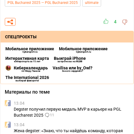
PGL Bucharest 2025 — PGL Bucharest 2025
ultimate
4
СПЕЦПРОЕКТЫ
Мобильное приложение
Мобильное приложение
Cybersport.ru
Cybersport.ru
Интерактивная карта
Выиграй iPhone
киберспорта за 15 лет
за прогнозы на MLBB
Киберкалендарь
Vasilisa или by_Owl?
по Миру Танков
За кого сердечко?
The International 2026
выбирай фаворита!
Материалы по теме
13.04
Degster получил первую медаль MVP в карьере на PGL
Bucharest 2025
11
13.04
Жена degster: «Знаю, что ты найдёшь команду, которая