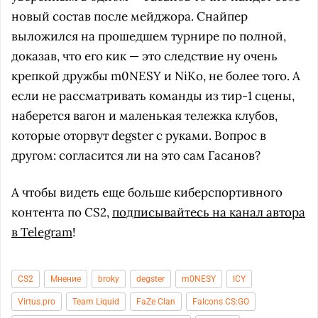
новый состав после мейджора. Снайпер
выложился на прошедшем турнире по полной,
доказав, что его кик — это следствие ну очень
крепкой дружбы m0NESY и NiKo, не более того. А
если не рассматривать команды из тир-1 сцены,
наберется вагон и маленькая тележка клубов,
которые оторвут degster с руками. Вопрос в
другом: согласится ли на это сам Гасанов?
А чтобы видеть еще больше киберспортивного
контента по CS2,
подписывайтесь на канал автора
в Telegram
!
CS2
Мнение
broky
degster
m0NESY
ICY
Virtus.pro
Team Liquid
FaZe Clan
Falcons CS:GO