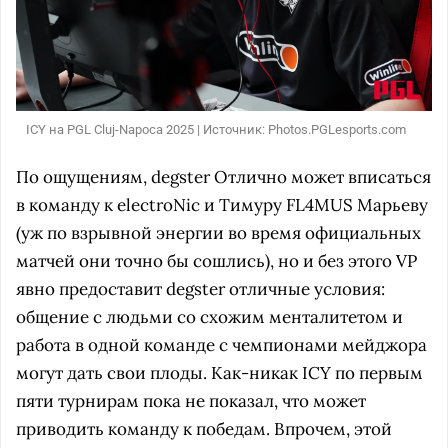
ICY на PGL Cluj-Napoca 2025 | Источник: Photos.PGLesports.com
По ощущениям, degster Отлично может вписаться
в команду к electroNic и Тимуру FL4MUS Марьеву
(уж по взрывной энергии во время официальных
матчей они точно бы сошлись), но и без этого VP
явно предоставит degster отличные условия:
общение с людьми со схожим менталитетом и
работа в одной команде с чемпионами мейджора
могут дать свои плоды. Как-никак ICY по первым
пяти турнирам пока не показал, что может
приводить команду к победам. Впрочем, этой