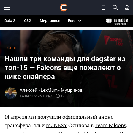
Dota 2
CS2
Мир танков
Еще
Статья
Нашли три команды для degster из
топ-15 — Falcons еще пожалеют о
кике снайпера
Алексей «LexMum» Мумриков
14.04.2025 в 18:49
17
14 апреля
мы получили официальный анонс
трансфера Ильи
m0NESY
Осипова в
Team Falcons
,