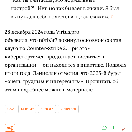
"Как ты считаешь, э
то нормальный
настрой?"]
Нет, но так бывает в жизни. Я был
вынужден себя подготовить, так скажем.
28 декабря 2024 года Virtus.pro
объявила
, что n0rb3r7 покинул основной состав
клуба по Counter-Strike 2. При этом
киберспортсмен продолжает числиться в
организации — он находится в инактиве. Подводя
итоги года, Даниелян отметил, что 2025-й будет
«очень трудным и интересным». Прочитать об
этом подробнее можно в
материале
.
CS2
Мнение
n0rb3r7
Virtus.pro
1