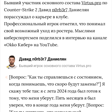
Бывший участник основного состава
Virtus.pro
по
Counter-Strike 2 Давид
n0rb3r7
Даниелян
порассуждал о карьере в клубе.
Профессиональный игрок отметил, что понимал
свой возможный уход из ростера. Мыслями
киберспортсмен поделился в интервью на канале
«Okko Кибер» на YouTube.
Давид n0rb3r7 Даниелян
Бывший игрок основного состава Virtus.pro
[Вопрос: "Как ты справляешься с состоянием,
когда понимаешь, что скоро будут замены?"] Я
скажу тебе так: я с лета 2024 года был готов
к
тому, что меня уберут. Пять
месяцев я был
уверен,
что в конце года меня
уберут. [
Вопрос: