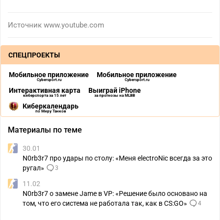
Источник
www.youtube.com
СПЕЦПРОЕКТЫ
Мобильное приложение
Мобильное приложение
Cybersport.ru
Cybersport.ru
Интерактивная карта
Выиграй iPhone
киберспорта за 15 лет
за прогнозы на MLBB
Киберкалендарь
по Миру Танков
Материалы по теме
30.01
N0rb3r7 про удары по столу: «Меня electroNic всегда за это
ругал»
3
11.02
N0rb3r7 о замене Jame в VP: «Решение было основано на
том, что его система не работала так, как в CS:GO»
4