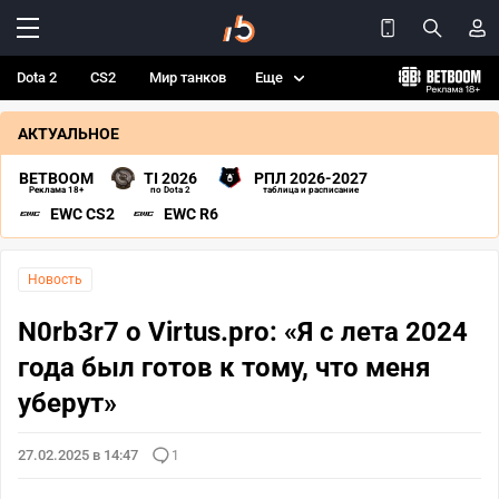
Dota 2
CS2
Мир танков
Еще
АКТУАЛЬНОЕ
BETBOOM
TI 2026
РПЛ 2026-2027
Реклама 18+
по Dota 2
таблица и расписание
EWC CS2
EWC R6
Новость
N0rb3r7 о Virtus.pro: «Я с лета 2024
года был готов к тому, что меня
уберут»
27.02.2025 в 14:47
1