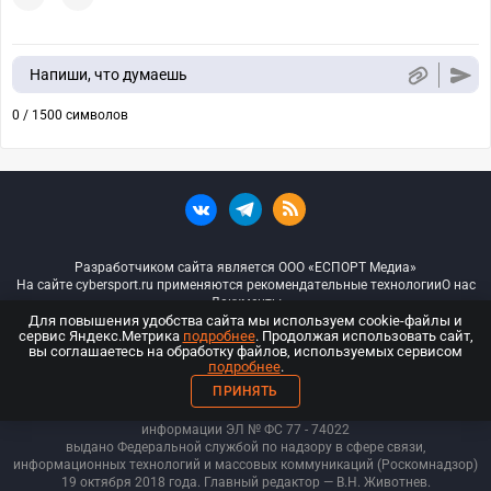
Напиши, что думаешь
0 / 1500 символов
Разработчиком сайта является ООО «ЕСПОРТ Медиа»
На сайте cybersport.ru применяются рекомендательные технологии
О нас
Документы
Для повышения удобства сайта мы используем cookie-файлы и
сервис Яндекс.Метрика
подробнее
. Продолжая использовать сайт,
© ООО «Киберспорт.ру» — Все права защищены
вы соглашаетесь на обработку файлов, используемых сервисом
подробнее
.
18+
ПРИНЯТЬ
ООО «Киберспорт.ру». Свидетельство о регистрации средств массовой
информации ЭЛ № ФС 77 - 74
022
выдано Федеральной службой по надзору в сфере связи,
информационных технологий и массовых коммуникаций (Роскомнадзор)
19 октября 2018 года. Главный редактор — В.Н. Животнев.