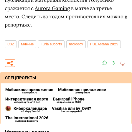
публикации материала коллектив Голубенко
сражается с
Aurora Gaming
в матче за третье
место. Следить за ходом противостояния можно
в
репортаже
.
CS2
Мнение
Furia eSports
molodoy
PGL Astana 2025
3
СПЕЦПРОЕКТЫ
Мобильное приложение
Мобильное приложение
Cybersport.ru
Cybersport.ru
Интерактивная карта
Выиграй iPhone
киберспорта за 15 лет
за прогнозы на MLBB
Киберкалендарь
Vasilisa или by_Owl?
по Миру Танков
За кого сердечко?
The International 2026
выбирай фаворита!