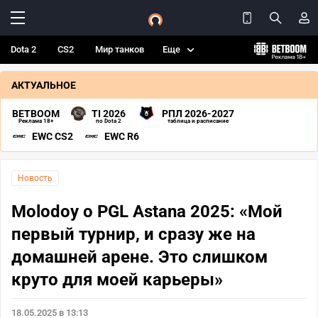
Dota 2
CS2
Мир танков
Еще
АКТУАЛЬНОЕ
BETBOOM
TI 2026
РПЛ 2026-2027
Реклама 18+
по Dota 2
таблица и расписание
EWC CS2
EWC R6
Новость
Molodoy о PGL Astana 2025: «Мой
первый турнир, и сразу же на
домашней арене. Это слишком
круто для моей карьеры»
18.05.2025 в 13:13