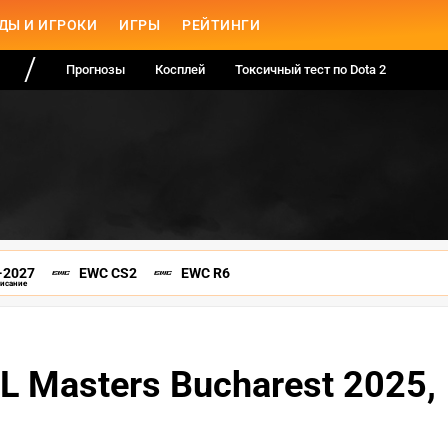
ДЫ И ИГРОКИ
ИГРЫ
РЕЙТИНГИ
Прогнозы
Косплей
Токсичный тест по Dota 2
-2027
EWC CS2
EWC R6
писание
 Masters Bucharest 2025,