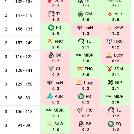
3DM
NIP
GL
1
132 - 137
0 : 2
2 : 1
2 : 1
TL
GM
Astr
2
147 - 119
1 : 2
2 : 0
2 : 0
FQ
paiN
SAW
2
156 - 135
2 : 0
1 : 2
1 : 2
FNC
TL
HRC
2
157 - 149
2 : 0
2 : 1
0 : 2
B8
MIBR
Lgcy
3
116 - 122
0 : 2
2 : 0
0 : 2
GL
FNC
3DM
3
128 - 141
0 : 2
2 : 0
2 : 1
paiN
Lgcy
NIP
3
129 - 150
0 : 2
0 : 2
2 : 1
AUR
FQ
MIBR
3
88 - 89
0 : 2
0 : 2
2 : 0
MIBR
HRC
TL
3
106 - 113
2 : 1
0 : 2
1 : 2
SAW
B8
FQ
3
91 - 99
2 : 0
0 : 2
1 : 2