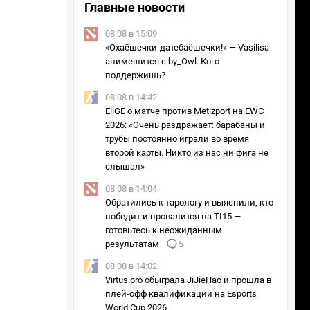
Главные новости
08.08 в 15:09
«Охаёшечки-датебаёшечки!» — Vasilisa
анимешится с by_Owl. Кого
поддержишь?
08.08 в 14:42
EliGE о матче против Metizport на EWC
2026: «Очень раздражает: барабаны и
трубы постоянно играли во время
второй карты. Никто из нас ни фига не
Раунд 4
Раунд 5
слышал»
08.08 в 14:04
Обратились к тарологу и выяснили, кто
победит и провалится на TI15 —
готовьтесь к неожиданным
результатам
5
FQ
2 : 0
08.08 в 14:02
Lgcy
Virtus.pro обыграла JiJieHao и прошла в
2 : 1
плей-офф квалификации на Esports
World Cup 2026