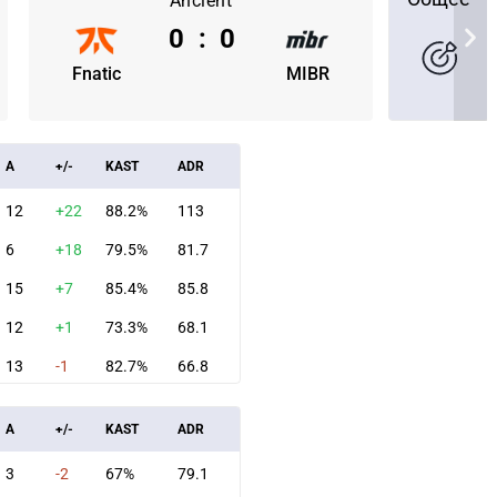
Ancient
0
:
0
Fnatic
MIBR
A
+/-
KAST
ADR
12
+22
88.2%
113
6
+18
79.5%
81.7
15
+7
85.4%
85.8
12
+1
73.3%
68.1
13
-1
82.7%
66.8
Ь НА
СКАЧАТЬ НА
СМОТРЕТЬ
УЧА
OID
IOS
A
+/-
KAST
ADR
3
-2
67%
79.1