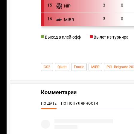
15
3
0
NiP
16
3
0
MIBR
Выход в плей-офф
Вылет из турнира
CS2
Qikert
Fnatic
MIBR
PGL Belgrade 20
Комментарии
ПО ДАТЕ
ПО ПОПУЛЯРНОСТИ