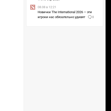
AUR
2 : 1
08.08 в 12:21
B8
FQ
Новички The International 2026 — эти
1 : 2
2 : 0
игроки нас обязательно удивят
8
FNC
GM
2 : 0
2 : 0
SAW
Astr
1 : 2
2 : 1
3DM
AUR
2 : 0
1 : 2
TL
Lgcy
0 : 2
0 : 2
BBT
GL
2 : 1
0 : 2
GL
0 : 2
GM
1 : 2
Astr
0 : 2