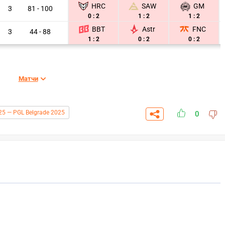
HRC
SAW
GM
3
81 - 100
0 : 2
1 : 2
1 : 2
BBT
Astr
FNC
3
44 - 88
1 : 2
0 : 2
0 : 2
Матчи
25 — PGL Belgrade 2025
0