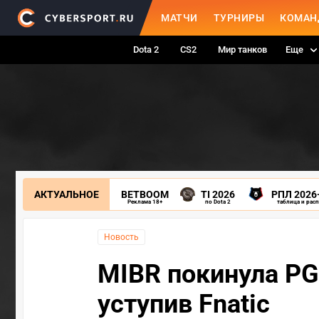
МАТЧИ
ТУРНИРЫ
КОМАН
Dota 2
CS2
Мир танков
Еще
АКТУАЛЬНОЕ
BETBOOM
TI 2026
РПЛ 2026
Реклама 18+
по Dota 2
таблица и рас
Новость
MIBR покинула PGL
уступив Fnatic