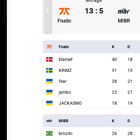
Mirage
3
13
:
5
MIBR
Fnatic
MIBR
Fnatic
K
D
blameF
40
18
KRiMZ
31
13
fear
28
21
jambo
22
21
JACKASMO
18
19
СКАЧАТ
ПЕРЕЙТИ
ВЫБРАТЬ
ANDR
MIBR
K
D
brnz4n
26
28