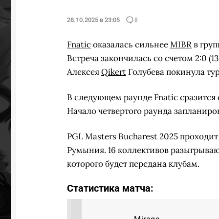
28.10.2025 в 23:05
8
Fnatic
оказалась сильнее
MIBR
в гру
Встреча закончилась со счетом 2:0 (13:
Алексея
Qikert
Голубева покинула турн
В следующем раунде Fnatic сразится с
Начало четвертого раунда запланиров
PGL Masters Bucharest 2025 проходит 
Румыния. 16 коллективов разыгрываю
которого будет передана клубам.
Статистика матча: