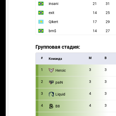
insani
21
31
exit
14
25
Qikert
17
29
brn$
14
27
Групповая стадия:
#
M
В
Команда
1
3
3
Heroic
2
3
3
paiN
3
4
3
Liquid
4
4
3
B8