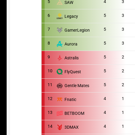
5
4
3
SAW
6
5
3
Legacy
7
5
3
GamerLegion
8
5
3
Aurora
9
5
2
Astralis
10
5
2
FlyQuest
11
5
2
Gentle Mates
12
4
1
Fnatic
13
4
1
BETBOOM
14
4
1
3DMAX