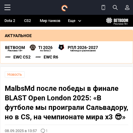
Dota 2
CS2
Мир танков
Еще
АКТУАЛЬНОЕ
BETBOOM
TI 2026
РПЛ 2026-2027
Реклама 18+
по Dota 2
таблица и расписание
EWC CS2
EWC R6
Новость
MalbsMd после победы в финале
BLAST Open London 2025: «В
футболе мы проиграли Сальвадору,
но в CS, на чемпионате мира x3 😎»
08.09.2025 в 13:57
1