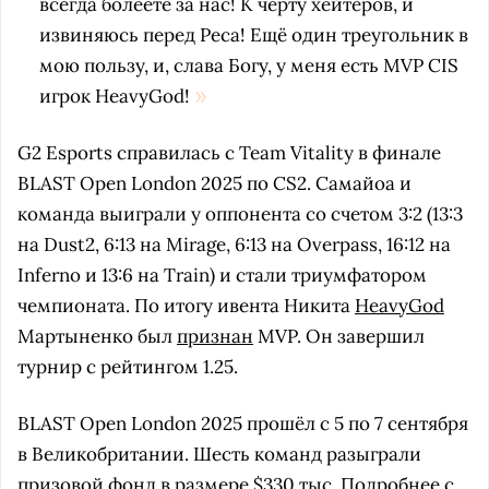
всегда болеете за нас! К чёрту хейтеров, и
извиняюсь перед Peca! Ещё один треугольник в
мою пользу, и, слава Богу, у меня есть MVP CIS
игрок HeavyGod!
G2 Esports справилась с Team Vitality в финале
BLAST Open London 2025 по CS2. Самайоа и
команда выиграли у оппонента со счетом 3:2 (13:3
на Dust2, 6:13 на Mirage, 6:13 на Overpass, 16:12 на
Inferno и 13:6 на Train) и стали триумфатором
чемпионата. По итогу ивента Никита
HeavyGod
Мартыненко был
признан
MVP. Он завершил
турнир с рейтингом 1.25.
BLAST Open London 2025 прошёл с 5 по 7 сентября
в Великобритании. Шесть команд разыграли
призовой фонд в размере $330 тыс. Подробнее с