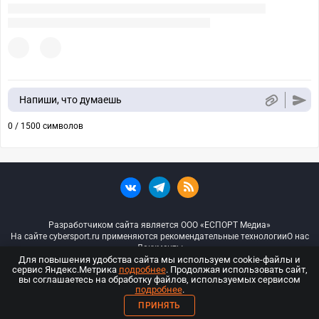
Напиши, что думаешь
0 / 1500 символов
Разработчиком сайта является ООО «ЕСПОРТ Медиа»
На сайте cybersport.ru применяются рекомендательные технологии
О нас
Документы
Для повышения удобства сайта мы используем cookie-файлы и
сервис Яндекс.Метрика
подробнее
. Продолжая использовать сайт,
© ООО «Киберспорт.ру» — Все права защищены
вы соглашаетесь на обработку файлов, используемых сервисом
подробнее
.
18+
ПРИНЯТЬ