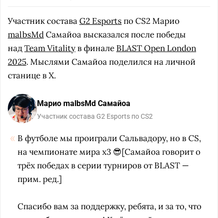
Участник состава
G2 Esports
по CS2 Марио
malbsMd
Самайоа высказался после победы
над
Team Vitality
в финале
BLAST Open London
2025
. Мыслями Самайоа поделился на личной
станице в X.
Марио malbsMd Самайоа
Участник состава G2 Esports по CS2
В футболе мы проиграли Сальвадору, но в CS,
на чемпионате мира x3 😎[Самайоа говорит о
трёх победах в серии турниров от BLAST —
прим. ред.]
Спасибо вам за поддержку, ребята, и за то, что