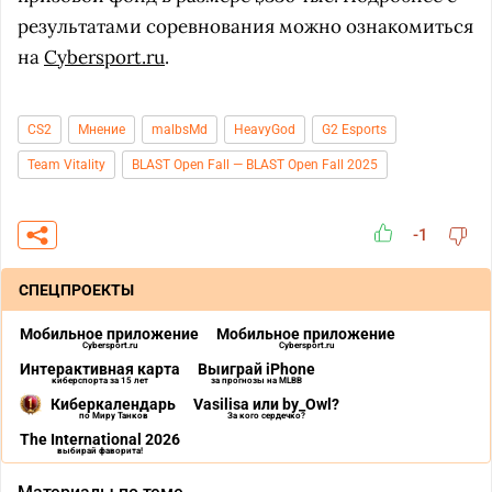
результатами соревнования можно ознакомиться
на
Cybersport.ru
.
CS2
Мнение
malbsMd
HeavyGod
G2 Esports
Team Vitality
BLAST Open Fall — BLAST Open Fall 2025
-1
СПЕЦПРОЕКТЫ
Мобильное приложение
Мобильное приложение
Cybersport.ru
Cybersport.ru
Интерактивная карта
Выиграй iPhone
киберспорта за 15 лет
за прогнозы на MLBB
Киберкалендарь
Vasilisa или by_Owl?
по Миру Танков
За кого сердечко?
The International 2026
выбирай фаворита!