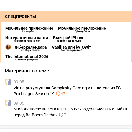
СПЕЦПРОЕКТЫ
Мобильное приложение
Мобильное приложение
Cybersport.ru
Cybersport.ru
Интерактивная карта
Выиграй iPhone
киберспорта за 15 лет
за прогнозы на MLBB
Киберкалендарь
Vasilisa или by_Owl?
по Миру Танков
За кого сердечко?
The International 2026
выбирай фаворита!
Материалы по теме
09.05
Virtus.pro уступила Complexity Gaming и вылетела из ESL
Pro League Season 19
47
09.05
N0rb3r7 после вылета из EPL S19: «Будем фиксить ошибки
перед BetBoom Dacha»
7