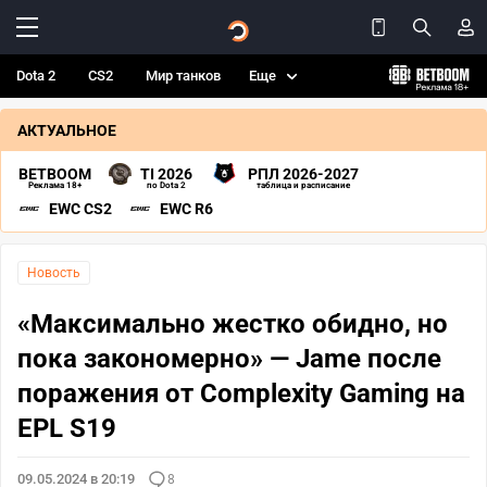
Dota 2
CS2
Мир танков
Еще
АКТУАЛЬНОЕ
BETBOOM
TI 2026
РПЛ 2026-2027
Реклама 18+
по Dota 2
таблица и расписание
EWC CS2
EWC R6
Новость
«Максимально жестко обидно, но
пока закономерно» — Jame после
поражения от Complexity Gaming на
EPL S19
09.05.2024 в 20:19
8