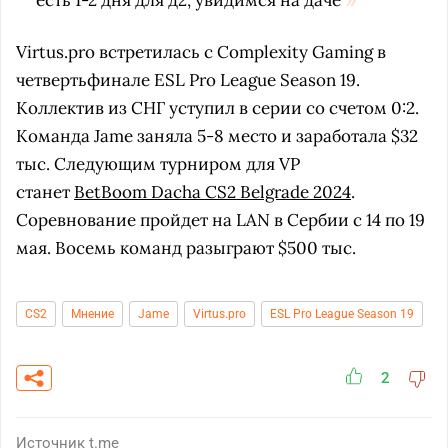
есть 1-2 дня для д2, увидимся на даче
Virtus.pro встретилась с Complexity Gaming в
четвертьфинале ESL Pro League Season 19.
Коллектив из СНГ уступил в серии со счетом 0:2.
Команда Jame заняла 5-8 место и заработала $32
тыс. Следующим турниром для VP
станет
BetBoom Dacha CS2 Belgrade 2024
.
Соревнование пройдет на LAN в Сербии с 14 по 19
мая. Восемь команд разыграют $500 тыс.
CS2
Мнение
Jame
Virtus.pro
ESL Pro League Season 19
2
Источник
t.me