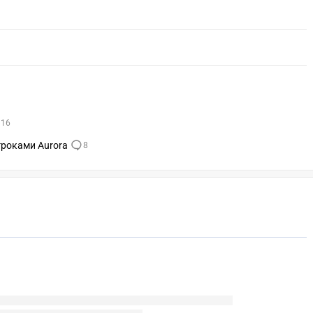
16
игроками Aurora
8
СКАЧАТЬ НА
УЧАСТВОВАТЬ
ЗАБРАТЬ
ANDROID