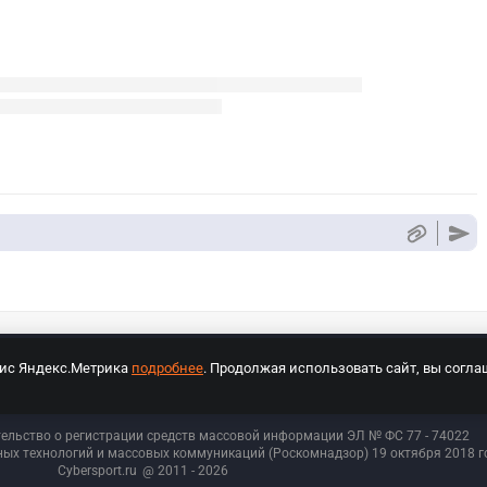
вис Яндекс.Метрика
подробнее
. Продолжая использовать сайт, вы согла
СПОРТ Медиа»
На сайте cybersport.ru применяются рекомендательные техноло
тельство о регистрации средств массовой информации ЭЛ № ФС 77 - 74
022
ых технологий и массовых коммуникаций (Роскомнадзор) 19 октября 2018 го
Cybersport.ru
@ 2011 - 2026