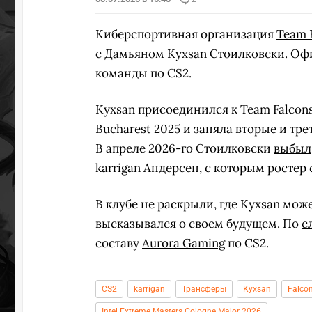
Киберспортивная организация
Team 
с Дамьяном
Kyxsan
Стоилковски. Офи
команды по CS2.
Kyxsan присоединился к Team Falcons
Bucharest 2025
и заняла вторые и тре
В апреле 2026-го Стоилковски
выбыл
karrigan
Андерсен, с которым ростер
В клубе не раскрыли, где Kyxsan мож
высказывался о своем будущем. По
с
составу
Aurora Gaming
по CS2.
CS2
karrigan
Трансферы
Kyxsan
Falco
Intel Extreme Masters Cologne Major 2026