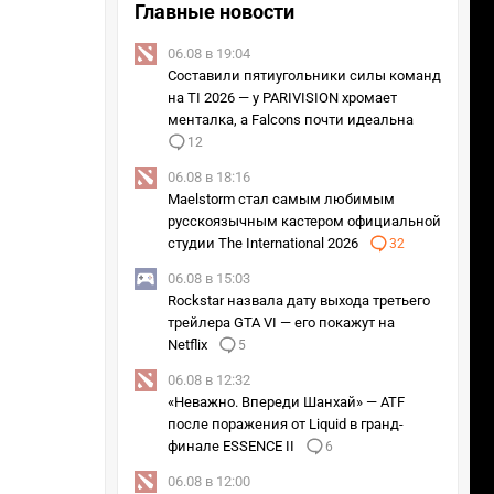
Главные новости
06.08 в 19:04
Составили пятиугольники силы команд
на TI 2026 — у PARIVISION хромает
менталка, а Falcons почти идеальна
12
06.08 в 18:16
Maelstorm стал самым любимым
русскоязычным кастером официальной
студии The International 2026
32
06.08 в 15:03
Rockstar назвала дату выхода третьего
трейлера GTA VI — его покажут на
Netflix
5
06.08 в 12:32
«Неважно. Впереди Шанхай» — ATF
после поражения от Liquid в гранд-
финале ESSENCE II
6
06.08 в 12:00