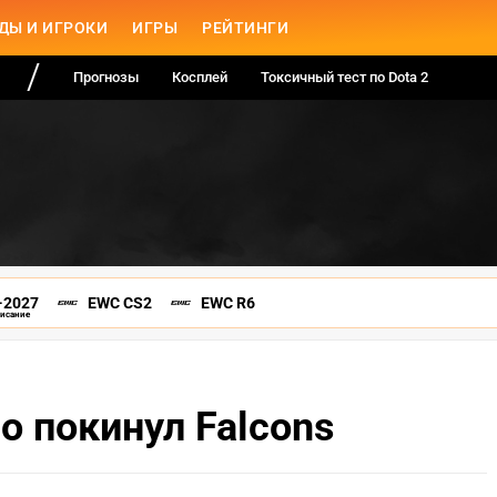
ДЫ И ИГРОКИ
ИГРЫ
РЕЙТИНГИ
Прогнозы
Косплей
Токсичный тест по Dota 2
-2027
EWC CS2
EWC R6
писание
о покинул Falcons