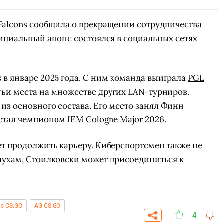
Falcons
сообщила о прекращении сотрудничества
циальный анонс состоялся в социальных сетях
 в январе 2025 года. С ним команда выиграла
PGL
тьи места на множестве других LAN-турниров.
из основного состава. Его место занял Финн
 стал чемпионом
IEM Cologne Major 2026
.
ет продолжить карьеру. Киберспортсмен также не
лухам
, Стоилковски может присоединиться к
ns CS:GO
AG CS:GO
4