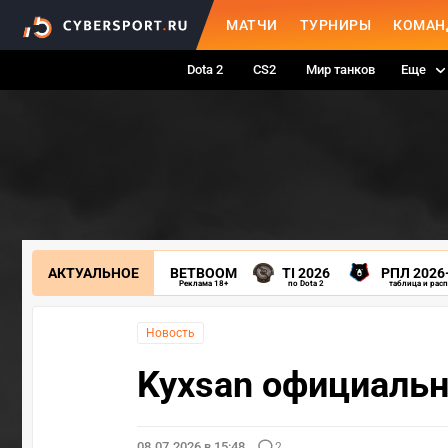
МАТЧИ
ТУРНИРЫ
КОМАН
Dota 2
CS2
Мир танков
Еще
АКТУАЛЬНОЕ
BETBOOM
TI 2026
РПЛ 2026
Реклама 18+
по Dota 2
таблица и рас
Новость
Kyxsan официальн
08.07.2026 в 15:48
2