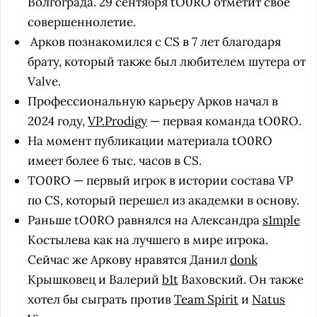
Волгограда. 29 сентября tO0RO отметит свое
совершеннолетие.
Арков познакомился с CS в 7 лет благодаря
брату, который также был любителем шутера от
Valve.
Профессиональную карьеру Арков начал в
2024 году,
VP.Prodigy
— первая команда tO0RO.
На момент публикации материала tO0RO
имеет более 6 тыс. часов в CS.
TO0RO — первый игрок в истории состава VP
по CS, который перешел из академки в основу.
Раньше tO0RO равнялся на Александра
s1mple
Костылева как на лучшего в мире игрока.
Сейчас же Аркову нравятся Данил
donk
Крышковец и Валерий
b1t
Ваховский. Он также
хотел бы сыграть против
Team Spirit
и
Natus