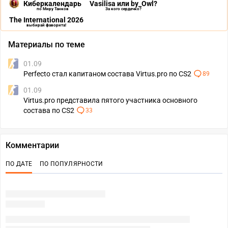
Киберкалендарь
Vasilisa или by_Owl?
по Миру Танков
За кого сердечко?
The International 2026
выбирай фаворита!
Материалы по теме
01.09
Perfecto стал капитаном состава Virtus.pro по CS2
89
01.09
Virtus.pro представила пятого участника основного
состава по CS2
33
Комментарии
ПО ДАТЕ
ПО ПОПУЛЯРНОСТИ