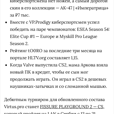
киберспортсмена нет ножей, а самый дорогой
скин в его коллекции — AK-47 | «Императрица»
за ₽7 тыс.
Вместе с VP.Prodigy киберспортсмен успел
победить на паре чемпионатов: ESEA Season 54:
Elite Cup #1 — Europe и Myskill Pro League
Season 2.
Рейтинг tO0RO за последние три месяца на
портале HLTV.org составляет 1,15.
Когда Valve выпустила CS2, мама Аркова взяла
новый ПК в кредит, чтобы ее сын мог
продолжать играть. Он играл в CS2 в дешевых
наушниках-затычках и со сломанной мышью.
Дебютным турниром для обновленного состава
Virtus.pro станет
FISSURE PLAYGROUND 2 — CS
,
который пройдет на LAN в Сербии с 12 по 21