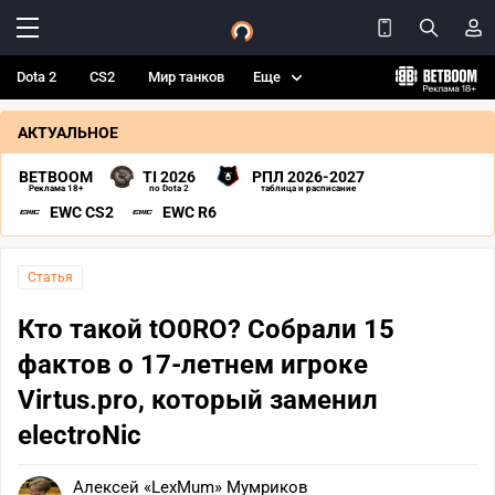
Dota 2
CS2
Мир танков
Еще
АКТУАЛЬНОЕ
BETBOOM
TI 2026
РПЛ 2026-2027
Реклама 18+
по Dota 2
таблица и расписание
EWC CS2
EWC R6
Статья
Кто такой tO0RO? Собрали 15
фактов о 17-летнем игроке
Virtus.pro, который заменил
electroNic
Алексей «LexMum» Мумриков