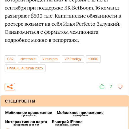
сентября при поддержке БК BetBoom. 16 команд
разыграют $500 тыс. Капитанские обязанности в
ростере
возьмет на себя
Илья
Perfecto
Залуцкий.
Ознакомиться с форматом чемпионата
подробнее можно
в репортаже
.
CS2
electronic
Virtus.pro
VP.Prodigy
tO0RO
FISSURE Autumn 2025
7
СПЕЦПРОЕКТЫ
Мобильное приложение
Мобильное приложение
Cybersport.ru
Cybersport.ru
Интерактивная карта
Выиграй iPhone
киберспорта за 15 лет
за прогнозы на MLBB