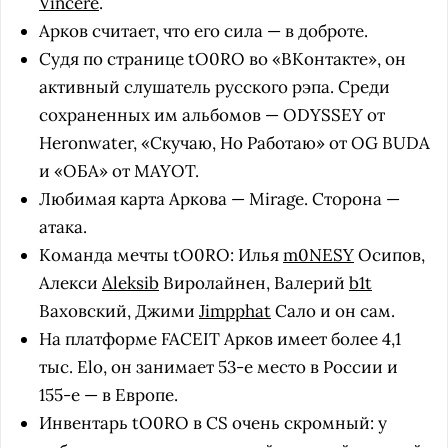
Vincere
.
Арков считает, что его сила — в доброте.
Судя по странице tO0RO во «ВКонтакте», он
активный слушатель русского рэпа. Среди
сохраненных им альбомов — ODYSSEY от
Heronwater, «Скучаю, Но Работаю» от OG BUDA
и «ОБА» от MAYOT.
Любимая карта Аркова — Mirage. Сторона —
атака.
Команда мечты tO0RO: Илья
m0NESY
Осипов,
Алекси
Aleksib
Виролайнен, Валерий
b1t
Ваховский, Джими
Jimpphat
Сало и он сам.
На платформе FACEIT Арков имеет более 4,1
тыс. Elo, он занимает 53-е место в России и
155-е — в Европе.
Инвентарь tO0RO в CS очень скромный: у