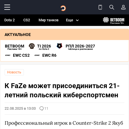
Dota 2
CS2
Мир танков
Еще
АКТУАЛЬНОЕ
BETBOOM
TI 2026
РПЛ 2026-2027
Реклама 18+
по Dota 2
таблица и расписание
EWC CS2
EWC R6
Новость
К FaZe может присоединиться 21-
летний польский киберспортсмен
22.08.2025 в 13:03
11
Профессиональный игрок в Counter-Strike 2 Якуб