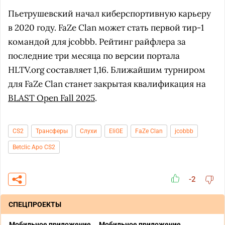
Пьетрушевский начал киберспортивную карьеру
в 2020 году. FaZe Clan может стать первой тир-1
командой для jcobbb. Рейтинг райфлера за
последние три месяца по версии портала
HLTV.org составляет 1,16. Ближайшим турниром
для FaZe Clan станет закрытая квалификация на
BLAST Open Fall 2025
.
CS2
Трансферы
Слухи
EliGE
FaZe Clan
jcobbb
Betclic Apo CS2
-2
СПЕЦПРОЕКТЫ
Мобильное приложение
Мобильное приложение