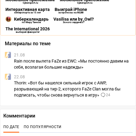
Cybersport.ru
Cybersport.ru
Интерактивная карта
Выиграй iPhone
киберспорта за 15 лет
за прогнозы на MLBB
Киберкалендарь
Vasilisa или by_Owl?
по Миру Танков
За кого сердечко?
The International 2026
выбирай фаворита!
Материалы по теме
21.08
Rain после вылета FaZe из EWC: «Мы постоянно давим на
себя, возлагая большие надежды»
22.08
Thorin: «Вот бы нашелся сильный игрок с AWP,
разрывающий на тир-2, которого FaZe Clan могла бы
подписать, чтобы снова вернуться в игру»
24
Комментарии
ПО ДАТЕ
ПО ПОПУЛЯРНОСТИ