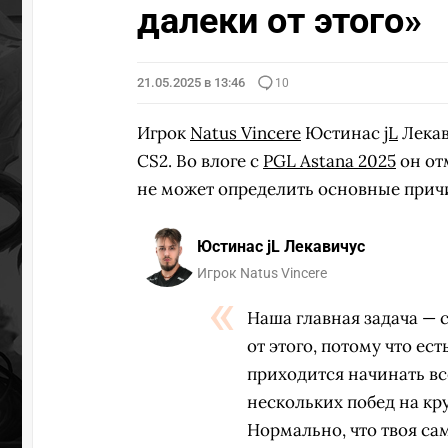
далеки от этого»
21.05.2025 в 13:46
10
Игрок
Natus Vincere
Юстинас
jL
Лекав
CS2. Во влоге с
PGL Astana 2025
он от
не может определить основные при
Юстинас jL Лекавичус
Игрок Natus Vincere
Наша главная задача — 
от этого, потому что ес
приходится начинать всё
нескольких побед на кр
Нормально, что твоя сам