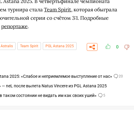
GL Astana 2025. В четвертьфинале чемпионата
лем турнира стала
Team Spirit
, которая обыграла
ючительной серии со счётом 3:1. Подробные
в
репортаже
.
Astralis
Team Spirit
PGL Astana 2025
0
tana 2025: «Слабое и неприемлемое выступление от нас»
20
 neL после вылета Natus Vincere из PGL Astana 2025
в таком состоянии не видать им как своих ушей»
5