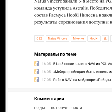
Natus Vincere заняли 5-8 место на P
команда уступила
Astralis
. Победите
состав Расмуса
HooXi
Нилсена в закл
результаты соревнования доступны 
CS2
Natus Vincere
Мнение
HooXi
jL
Материалы по теме
16.05
B1ad3 после вылета NAVI из PGL As
16.05
«Мейджор обещает быть тяжелым» —
17.05
Райз о NAVI на мейджоре: «Победы 
Комментарии
ПО ДАТЕ
ПО ПОПУЛЯРНОСТИ