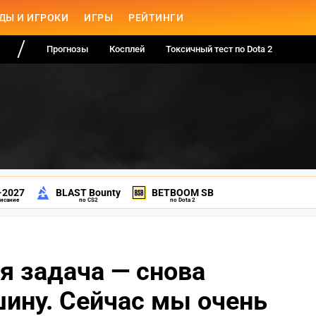
ДЫ И ИГРОКИ
ИГРЫ
РЕЙТИНГИ
Прогнозы
Косплей
Токсичный тест по Dota 2
-2027
BLAST Bounty
BETBOOM SB
писание
по CS2
по Dota 2
ая задача — снова
шину. Сейчас мы очень