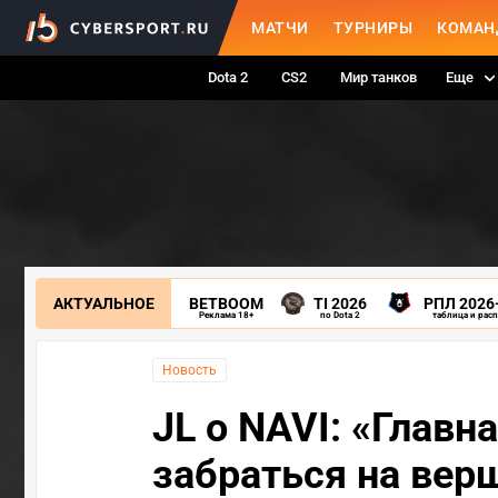
МАТЧИ
ТУРНИРЫ
КОМАН
Dota 2
CS2
Мир танков
Еще
АКТУАЛЬНОЕ
BETBOOM
TI 2026
РПЛ 2026
Реклама 18+
по Dota 2
таблица и рас
Новость
JL о NAVI: «Главн
забраться на вер