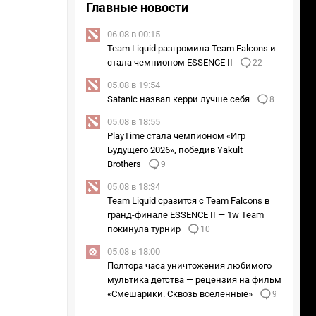
Главные новости
06.08 в 00:15
Team Liquid разгромила Team Falcons и
стала чемпионом ESSENCE II
22
05.08 в 19:54
Satanic назвал керри лучше себя
8
05.08 в 18:55
PlayTime стала чемпионом «Игр
Будущего 2026», победив Yakult
Brothers
9
05.08 в 18:34
Team Liquid сразится с Team Falcons в
гранд-финале ESSENCE II — 1w Team
покинула турнир
10
05.08 в 18:00
Полтора часа уничтожения любимого
мультика детства — рецензия на фильм
«Смешарики. Сквозь вселенные»
9