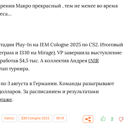
 зрения Макро прекрасный , тем не менее во время
деса…
 стадии Play-In на IEM Cologne 2025 по CS2. Итоговый
erpass и 13:10 на Mirage). VP завершила выступление
аработав $4,5 тыс. А коллектив Андрея
tN1R
тап турнира.
 по 3 августа в Германии. Команды разыгрывают
олларов. За расписанием и результатами
ртаже
.
СКАЧАТЬ НА
СК
ОВАТЬ
ЗАБРАТЬ
ANDROID
Heroic
IEM Cologne 2025
tN1R
2