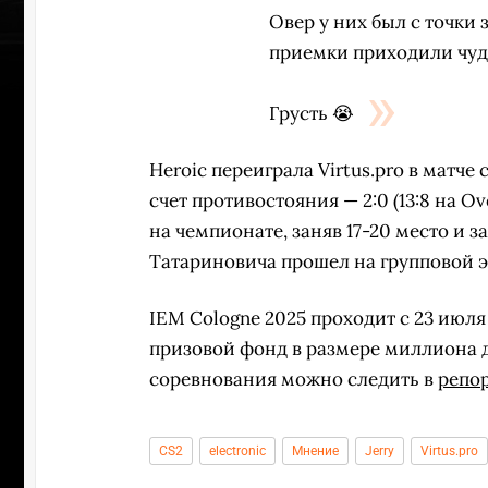
Овер у них был с точки
приемки приходили чу
Грусть 😭
Heroic переиграла Virtus.pro в матче
счет противостояния — 2:0 (13:8 на Ov
на чемпионате, заняв 17-20 место и з
Татариновича прошел на групповой э
IEM Cologne 2025 проходит с 23 июля
призовой фонд в размере миллиона д
соревнования можно следить в
репо
УЧАСТВ
CS2
electronic
Мнение
Jerry
Virtus.pro