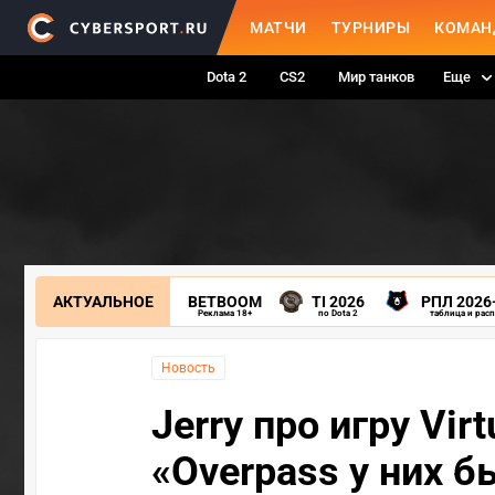
МАТЧИ
ТУРНИРЫ
КОМАН
Dota 2
CS2
Мир танков
Еще
АКТУАЛЬНОЕ
BETBOOM
TI 2026
РПЛ 2026
Реклама 18+
по Dota 2
таблица и рас
Новость
Jerry про игру Vir
«Overpass у них б