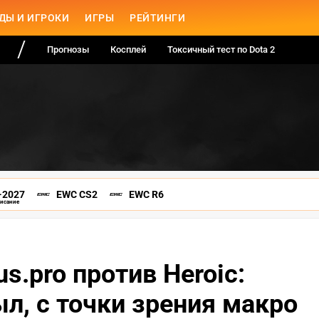
ДЫ И ИГРОКИ
ИГРЫ
РЕЙТИНГИ
Прогнозы
Косплей
Токсичный тест по Dota 2
-2027
EWC CS2
EWC R6
писание
tus.pro против Heroic:
ыл, с точки зрения макро