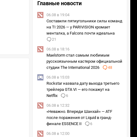
Главные новости
06.08 в 19:04
Составили пятиугольники силы команд
на TI 2026 — у PARIVISION хромает
менталка, а Falcons почти идеальна
21
06.08 в 18:16
Maelstorm стал самым любимым
русскоязычным кастером официальной
студии The International 2026
48
06.08 в 15:03
Rockstar назвала дату выхода третьего
трейлера GTA VI — его покажут на
Netflix
6
06.08 в 12:32
«Неважно. Впереди Шанхай» — ATF
после поражения от Liquid в гранд-
финале ESSENCE II
6
06.08 в 12:00