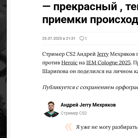
— прекрасный , те
приемки происход
25.07.2025 в 21:31
5
Стример CS2 Андрей
Jerry
Мехряков п
против
Heroic
на
IEM Cologne 2025
. 
Шарипова он поделился на личном ка
Публикуется с сохранением орфогра
Андрей Jerry Мехряков
Стример CS2
Я уже не могу разбирать