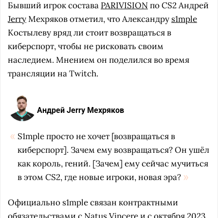
Бывший игрок состава
PARIVISION
по CS2 Андрей
Jerry
Мехряков отметил, что Александру
s1mple
Костылеву вряд ли стоит возвращаться в
киберспорт, чтобы не рисковать своим
наследием. Мнением он поделился во время
трансляции на Twitch.
Андрей Jerry Мехряков
S1mple просто не хочет [возвращаться в
киберспорт]. Зачем ему возвращаться? Он ушёл
как король, гений. [Зачем] ему сейчас мучиться
в этом CS2, где новые игроки, новая эра?
Официально s1mple связан контрактными
обязательствами с
Natus Vincere
и с октября 2023