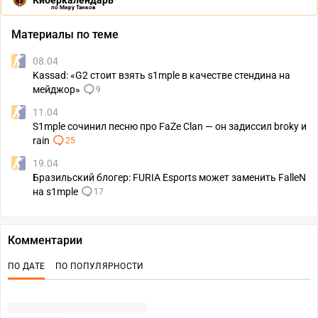
Киберкалендарь
по Миру Танков
Материалы по теме
08.04
Kassad: «G2 стоит взять s1mple в качестве стендина на
мейджор»
9
11.04
S1mple сочинил песню про FaZe Clan — он задиссил broky и
rain
25
19.04
Бразильский блогер: FURIA Esports может заменить FalleN
на s1mple
17
Комментарии
ПО ДАТЕ
ПО ПОПУЛЯРНОСТИ