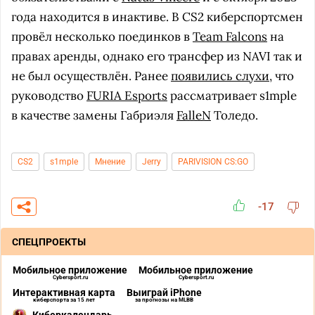
года находится в инактиве. В CS2 киберспортсмен
провёл несколько поединков в
Team Falcons
на
правах аренды, однако его трансфер из NAVI так и
не был осуществлён. Ранее
появились слухи
, что
руководство
FURIA Esports
рассматривает s1mple
в качестве замены Габриэля
FalleN
Толедо.
CS2
s1mple
Мнение
Jerry
PARIVISION CS:GO
-17
СПЕЦПРОЕКТЫ
Мобильное приложение
Мобильное приложение
Cybersport.ru
Cybersport.ru
Интерактивная карта
Выиграй iPhone
киберспорта за 15 лет
за прогнозы на MLBB