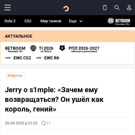
Dota 2
CS2
Мир танков
Еще
АКТУАЛЬНОЕ
BETBOOM
TI 2026
РПЛ 2026-2027
Реклама 18+
по Dota 2
таблица и расписание
EWC CS2
EWC R6
Новость
Jerry о s1mple: «Зачем ему
возвращаться? Он ушёл как
король, гений»
20.04.2025 в 21:02
17