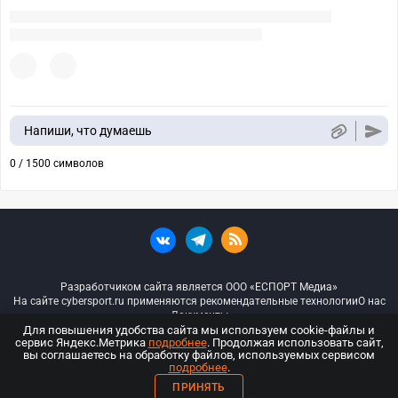
Напиши, что думаешь
0 / 1500 символов
Разработчиком сайта является ООО «ЕСПОРТ Медиа»
На сайте cybersport.ru применяются рекомендательные технологии
О нас
Документы
Для повышения удобства сайта мы используем cookie-файлы и
сервис Яндекс.Метрика
подробнее
. Продолжая использовать сайт,
© ООО «Киберспорт.ру» — Все права защищены
вы соглашаетесь на обработку файлов, используемых сервисом
подробнее
.
18+
ПРИНЯТЬ