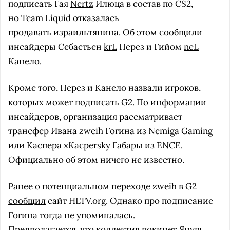
подписать Гая
Nertz
Илюца в состав по CS2,
но
Team Liquid
отказалась
продавать израильтянина. Об этом сообщили
инсайдеры Себастьен
krL
Перез и Гийом
neL
Канело.
Кроме того, Перез и Канело назвали игроков,
которых может подписать G2. По информации
инсайдеров, организация рассматривает
трансфер Ивана
zweih
Гогина из
Nemiga Gaming
или Каспера
xKacpersky
Габары из
ENCE
.
Официально об этом ничего не известно.
Ранее о потенциальном переходе zweih в G2
сообщил
сайт HLTV.org. Однако про подписание
Гогина тогда не упоминалась.
Предполагается, что коллектив покинет Януш