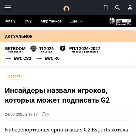
Dota 2
CS2
Мир танков
Еще
АКТУАЛЬНОЕ
BETBOOM
TI 2026
РПЛ 2026-2027
Реклама 18+
по Dota 2
таблица и расписание
EWC CS2
EWC R6
Новость
Инсайдеры назвали игроков,
которых может подписать G2
24.06.2025 в 19:13
6
Киберспортивная организация
G2 Esports
хотела