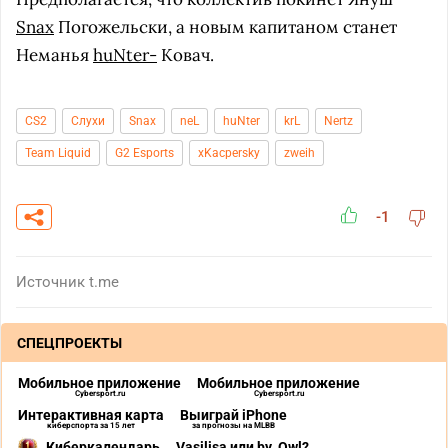
Snax
Погожельски, а новым капитаном станет
Неманья
huNter-
Ковач.
CS2
Слухи
Snax
neL
huNter
krL
Nertz
Team Liquid
G2 Esports
xKacpersky
zweih
-1
Источник
t.me
СПЕЦПРОЕКТЫ
Мобильное приложение
Мобильное приложение
Cybersport.ru
Cybersport.ru
Интерактивная карта
Выиграй iPhone
киберспорта за 15 лет
за прогнозы на MLBB
Киберкалендарь
Vasilisa или by_Owl?