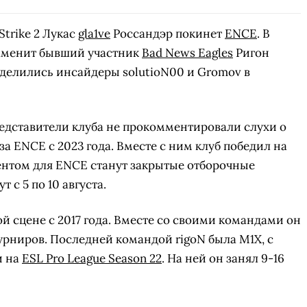
trike 2 Лукас
gla1ve
Россандэр покинет
ENCE
. В
заменит бывший участник
Bad News Eagles
Ригон
делились инсайдеры solutioN00 и Gromov в
едставители клуба не прокомментировали слухи о
за ENCE с 2023 года. Вместе с ним клуб победил на
ентом для ENCE станут закрытые отборочные
т с 5 по 10 августа.
й сцене с 2017 года. Вместе со своими командами он
урниров. Последней командой rigoN была M1X, с
и на
ESL Pro League Season 22
. На ней он занял 9-16