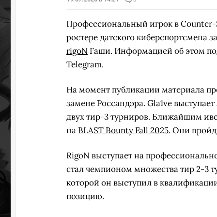
Профессиональный игрок в Counter-S
ростере датского киберспортсмена 
rigoN
Гаши. Информацией об этом по
Telegram.
На момент публикации материала пр
замене Россандэра. Gla1ve выступает 
двух тир-3 турниров. Ближайшим ив
на
BLAST Bounty Fall 2025
. Они пройду
RigoN выступает на профессионально
стал чемпионом множества тир 2-3 т
которой он выступил в квалификаци
позицию.