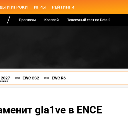
ДЫ И ИГРОКИ
ИГРЫ
РЕЙТИНГИ
Прогнозы
Косплей
Токсичный тест по Dota 2
-2027
EWC CS2
EWC R6
писание
аменит gla1ve в ENCE