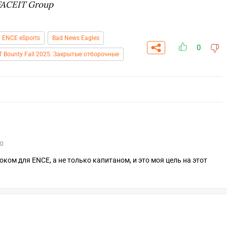
 FACEIT Group
ENCE eSports
Bad News Eagles
0
T Bounty Fall 2025. Закрытые отборочные
0
оком для ENCE, а не только капитаном, и это моя цель на этот
СКАЧАТЬ НА
СК
ОВАТЬ
ЗАБРАТЬ
ANDROID