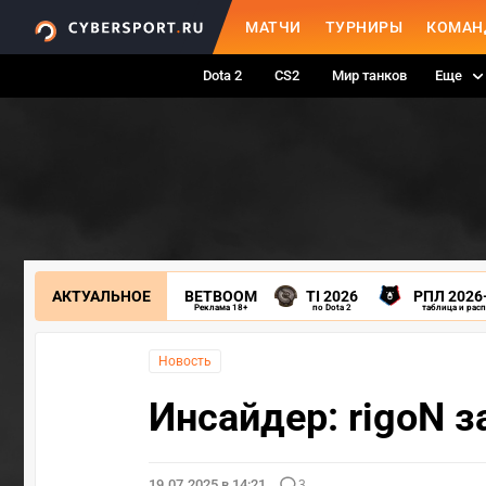
МАТЧИ
ТУРНИРЫ
КОМАН
Dota 2
CS2
Мир танков
Еще
АКТУАЛЬНОЕ
BETBOOM
TI 2026
РПЛ 2026
Реклама 18+
по Dota 2
таблица и рас
Новость
Инсайдер: rigoN з
19.07.2025 в 14:21
3