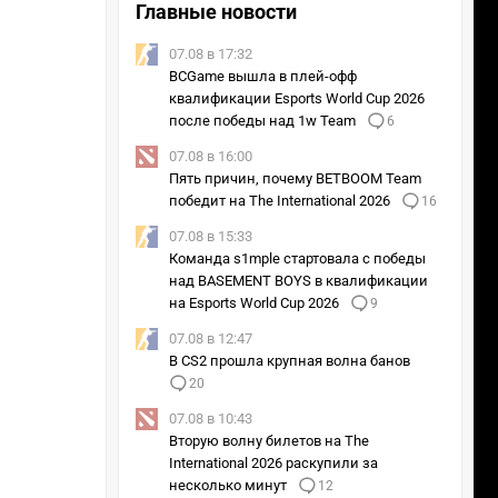
Главные новости
07.08 в 17:32
BCGame вышла в плей-офф
квалификации Esports World Cup 2026
после победы над 1w Team
6
07.08 в 16:00
Пять причин, почему BETBOOM Team
победит на The International 2026
16
07.08 в 15:33
Команда s1mple стартовала с победы
над BASEMENT BOYS в квалификации
на Esports World Cup 2026
9
07.08 в 12:47
В CS2 прошла крупная волна банов
20
07.08 в 10:43
Вторую волну билетов на The
International 2026 раскупили за
несколько минут
12