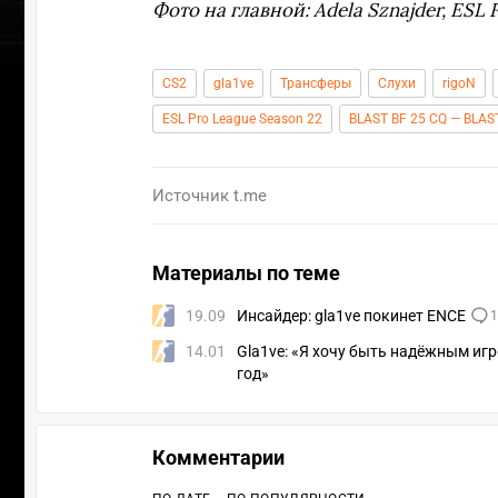
Фото на главной: Adela Sznajder, ESL
CS2
gla1ve
Трансферы
Слухи
rigoN
ESL Pro League Season 22
BLAST BF 25 CQ — BLAS
Источник
t.me
Материалы по теме
19.09
Инсайдер: gla1ve покинет ENCE
1
14.01
Gla1ve: «Я хочу быть надёжным игр
год»
УЧАСТВ
Комментарии