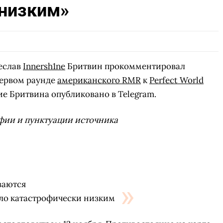
 низким»
еслав
Innersh1ne
Бритвин прокомментировал
ервом раунде
американского RMR
к
Perfect World
е Бритвина опубликовано в Telegram.
фии и пунктуации источника
ваются
ыло катастрофически низким