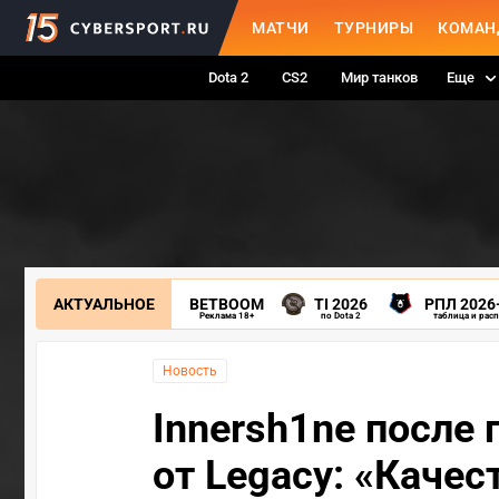
МАТЧИ
ТУРНИРЫ
КОМАН
Dota 2
CS2
Мир танков
Еще
АКТУАЛЬНОЕ
BETBOOM
TI 2026
РПЛ 2026
Реклама 18+
по Dota 2
таблица и рас
Новость
Innersh1ne после 
от Legacy: «Качес