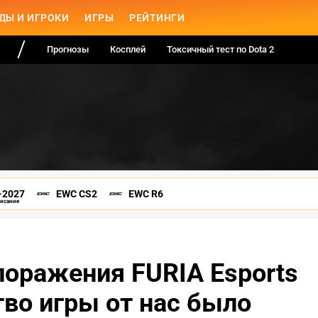
ДЫ И ИГРОКИ
ИГРЫ
РЕЙТИНГИ
Прогнозы
Косплей
Токсичный тест по Dota 2
-2027
EWC CS2
EWC R6
писание
поражения FURIA Esports
тво игры от нас было