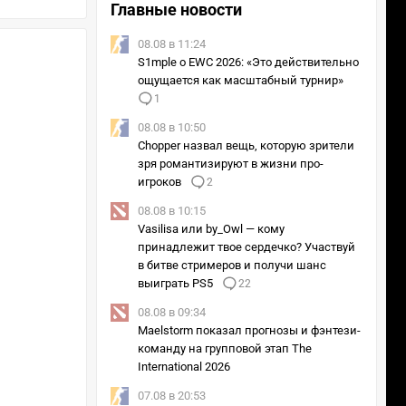
Главные новости
08.08 в 11:24
S1mple о EWC 2026: «Это действительно
ощущается как масштабный турнир»
1
08.08 в 10:50
Chopper назвал вещь, которую зрители
зря романтизируют в жизни про-
игроков
2
08.08 в 10:15
Vasilisa или by_Owl — кому
принадлежит твое сердечко? Участвуй
в битве стримеров и получи шанс
выиграть PS5
22
08.08 в 09:34
Maelstorm показал прогнозы и фэнтези-
команду на групповой этап The
International 2026
07.08 в 20:53