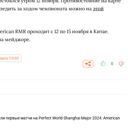
остоялся утром 12 ноября. Противостояние на карте
. Следить за ходом чемпионата можно на
этой
erican RMR проходит с 12 по 15 ноября в Китае.
на мейджоре.
egacy CS:GO
0
СК
ПЕРЕЙТИ
ВЫБРАТЬ
A
али первые матчи на Perfect World Shanghai Major 2024: American