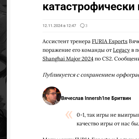
катастрофически
12.11.2024 в 12:47
3
Ассистент тренера
FURIA Esports
Вяч
поражение его команды от
Legacy
в п
Shanghai Major 2024
по CS2. Сообщени
Публикуется с сохранением орфогра
Вячеслав Innersh1ne Бритвин
0-1, так игры не выигры
качество игры от нас б