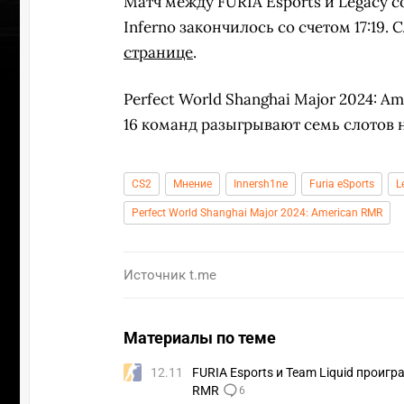
Матч между FURIA Esports и Legacy с
Inferno закончилось со счетом 17:19
странице
.
Perfect World Shanghai Major 2024: Am
16 команд разыгрывают семь слотов 
CS2
Мнение
Innersh1ne
Furia eSports
L
Perfect World Shanghai Major 2024: American RMR
Источник
t.me
Материалы по теме
12.11
FURIA Esports и Team Liquid проигр
RMR
6