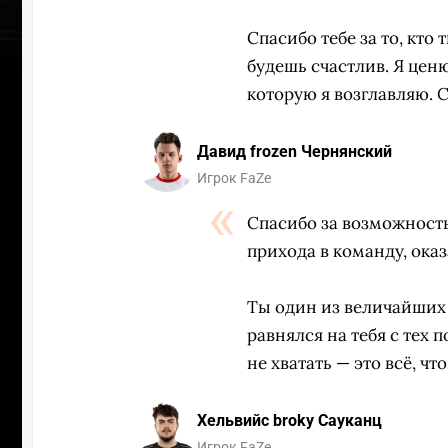
Спасибо тебе за то, кто 
будешь счастлив. Я ценю
которую я возглавляю. 
Давид frozen Чернянский
Игрок FaZe
Спасибо за возможность 
прихода в команду, ока
Ты один из величайших л
равнялся на тебя с тех п
ПЕРЕ
не хватать — это всё, что
Хельвийс broky Сауканц
Игрок FaZe