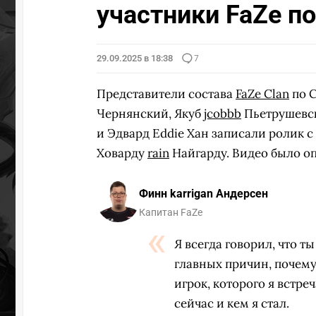
участники FaZe по
29.09.2025 в 18:38
7
Представители состава
FaZe Clan
по 
Чернянский, Якуб
jcobbb
Пьетрушевс
и Эдвард Eddie Хан записали ролик 
Ховарду
rain
Найгарду. Видео было оп
Финн karrigan Андерсен
Капитан FaZe
Я всегда говорил, что т
главных причин, почему
игрок, которого я встреч
сейчас и кем я стал.