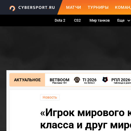
МАТЧИ
ТУРНИРЫ
КОМАН
Dota 2
CS2
Мир танков
Еще
АКТУАЛЬНОЕ
BETBOOM
TI 2026
РПЛ 2026
Реклама 18+
по Dota 2
таблица и рас
Новость
«Игрок мирового 
класса и друг мир