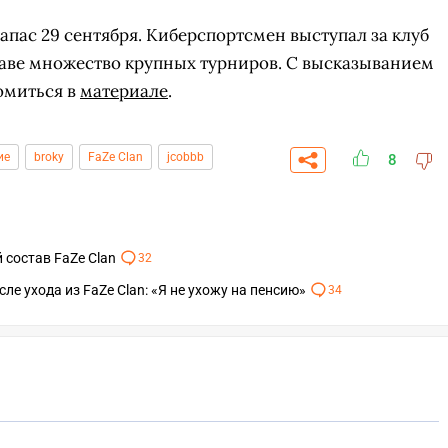
 запас 29 сентября. Киберспортсмен выступал за клуб
оставе множество крупных турниров. С высказыванием
омиться в
материале
.
ие
broky
FaZe Clan
jcobbb
8
 состав FaZe Clan
32
ле ухода из FaZe Clan: «Я не ухожу на пенсию»
34