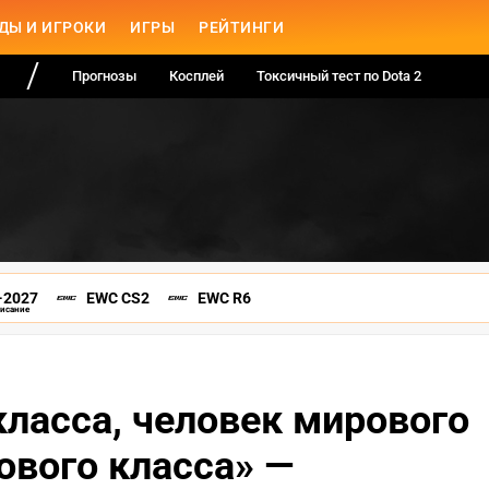
ДЫ И ИГРОКИ
ИГРЫ
РЕЙТИНГИ
Прогнозы
Косплей
Токсичный тест по Dota 2
-2027
EWC CS2
EWC R6
писание
класса, человек мирового
ового класса» —