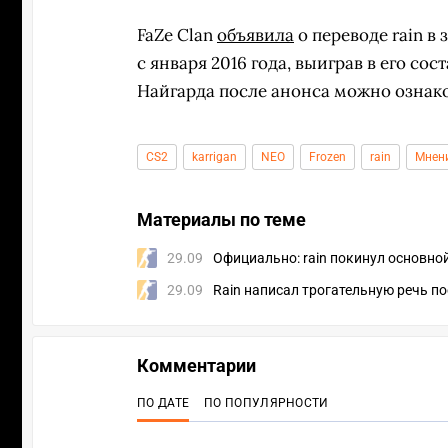
FaZe Clan
объявила
о переводе rain в
с января 2016 года, выиграв в его с
Найгарда после анонса можно ознак
CS2
karrigan
NEO
Frozen
rain
Мнен
Материалы по теме
29.09
Официально: rain покинул основной
29.09
Rain написал трогательную речь пос
Комментарии
ПО ДАТЕ
ПО ПОПУЛЯРНОСТИ