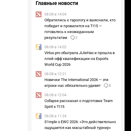
Главные новости
08.08 в 14:04
Обратились к тарологу и выяснили, кто
победит и провалится на TI15 —
готовьтесь к неожиданным
результатам
2
08.08 в 14:02
Virtus.pro обыграла JiJieHao и прошла в
плей-офф квалификации на Esports
World Cup 2026
08.08 в 12:21
Новички The International 2026 — эти
игроки нас обязательно удивят
8
08.08 в 12:04
Collapse рассказал о подготовке Team
Spirit к TI15
08.08 в 11:24
S1mple о EWC 2026: «Это действительно
ощущается как масштабный турнир»