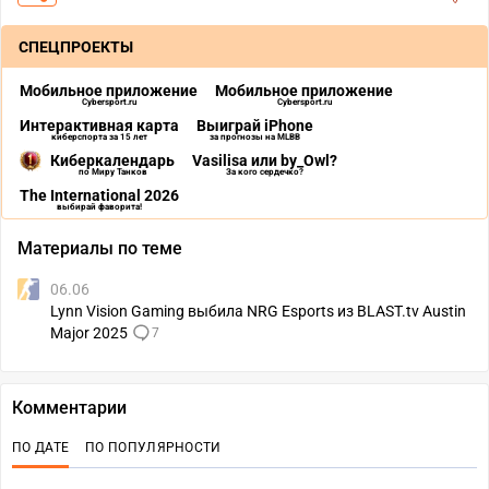
СПЕЦПРОЕКТЫ
Мобильное приложение
Мобильное приложение
Cybersport.ru
Cybersport.ru
Интерактивная карта
Выиграй iPhone
киберспорта за 15 лет
за прогнозы на MLBB
Киберкалендарь
Vasilisa или by_Owl?
по Миру Танков
За кого сердечко?
The International 2026
выбирай фаворита!
Материалы по теме
06.06
Lynn Vision Gaming выбила NRG Esports из BLAST.tv Austin
Major 2025
7
Комментарии
ПО ДАТЕ
ПО ПОПУЛЯРНОСТИ