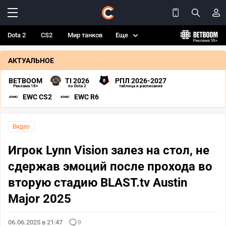
Dota 2
CS2
Мир танков
Еще
АКТУАЛЬНОЕ
BETBOOM
TI 2026
РПЛ 2026-2027
Реклама 18+
по Dota 2
таблица и расписание
EWC CS2
EWC R6
Видео
Игрок Lynn Vision залез на стол, не
сдержав эмоций после прохода во
вторую стадию BLAST.tv Austin
Major 2025
06.06.2025 в 21:47
9