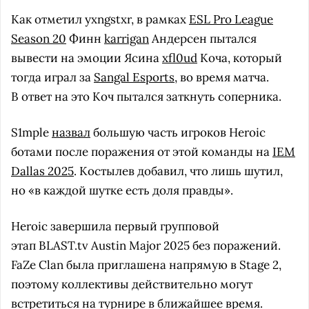
Как отметил yxngstxr, в рамках
ESL Pro League
Season 20
Финн
karrigan
Андерсен пытался
вывести на эмоции Ясина
xfl0ud
Коча, который
тогда играл за
Sangal Esports
, во время матча.
В ответ на это Коч пытался заткнуть соперника.
S1mple
назвал
большую часть игроков Heroic
ботами после поражения от этой команды на
IEM
Dallas 2025
. Костылев добавил, что лишь шутил,
но «в каждой шутке есть доля правды».
Heroic завершила первый групповой
этап BLAST.tv Austin Major 2025 без поражений.
FaZe Clan была приглашена напрямую в Stage 2,
поэтому коллективы действительно могут
встретиться на турнире в ближайшее время.