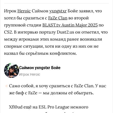
Игрок
Heroic
Саймон
yxngstxr
Бойе заявил, что
хотел бы сразиться с
FaZe Clan
во второй
групповой стадии
BLAST.tv Austin Major 2025
по
CS2. В интервью порталу Dust2.us он отметил, что
между игроками этих команд ранее возникали
спорные ситуации, хотя ни одну из них он не
назвал бы серьёзным конфликтом.
Саймон yxngstxr Бойе
Игрок Heroic
Само собой, я хочу сразиться с FaZe Clan. У нас
же биф с FaZe — мы должны её обыграть.
Xfl0ud ещё на ESL Pro League немного