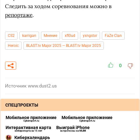
Следить за ходом соревнования можно в
репортаже
.
CS2
karrigan
Мнение
xfl0ud
yxngstxr
FaZe Clan
Heroic
BLAST.tv Major 2025 — BLAST.tv Major 2025
0
Источник
www.dust2.us
СПЕЦПРОЕКТЫ
Мобильное приложение
Мобильное приложение
Cybersport.ru
Cybersport.ru
Интерактивная карта
Выиграй iPhone
киберспорта за 15 лет
за прогнозы на MLBB
Киберкалендарь