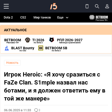
Dota 2
CS2
Мир танков
Еще
АКТУАЛЬНОЕ
BETBOOM
TI 2026
РПЛ 2026-2027
Реклама 18+
по Dota 2
таблица и расписание
BLAST Bounty
BETBOOM SB
по CS2
по Dota 2
Новость
Игрок Heroic: «Я хочу сразиться с
FaZe Clan. S1mple назвал нас
ботами, и я должен ответить ему в
той же манере»
06.06.2025 в 11:33
3