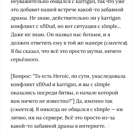
неуважительно общался с karrigan, так что уже
это добавит нашей встрече какой-то забавной
драмы. Не знаю, действительно ли у karrigan
конфликт с xfl0ud, но вот ситуация с s1mple...
Даже не знаю. Он назвал нас ботами, и я
должен ответить ему в той же манере (
смеется
).
Я бы сказал, что всё это просто шутки, ничего
серьёзного.
[Вопрос: "То есть Heroic, по сути, унаследовала
конфликт xfl0ud и karrigan, и вы с s1mple
оказались посреди битвы, о начале которой
вам ничего не известно?"] Да, именно так
(
смеется
). Я никогда не общался с s1mple — ни
лично, ни на сервере. Всё это просто из-за
какой-то забавной драмы в интернете.