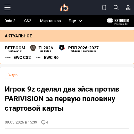
Dota 2
CS2
Мир танков
Еще
АКТУАЛЬНОЕ
BETBOOM
TI 2026
РПЛ 2026-2027
Реклама 18+
по Dota 2
таблица и расписание
EWC CS2
EWC R6
Видео
Игрок 9z сделал два эйса против
PARIVISION за первую половину
стартовой карты
09.05.2026 в 15:39
4