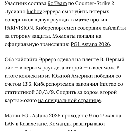
Участник состава
9z Team
по Counter-Strike 2
Лусиано
luchov
Эррера смог убить пятерых
соперников в двух раундах в матче против
PARIVISION
. Киберспортсмен совершил хайлайты
за сторону защиты. Моменты попали на
официальную трансляцию
PGL Astana 2026
.
Оба хайлайта Эррера сделал на пленте B. Первый
эйс — в первом раунде, а второй — в восьмом. В
итоге коллектив из Южной Америки победил со
счетом 13:6. Киберспортсмен закончил Inferno со
статистикой 30/3/9. Следить за ходом второй
карты можно
на специальной странице
.
Матчи PGL Astana 2026 проходят с 9 по 17 мая на
LAN в Казахстане. Команды разыгрывают