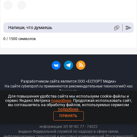
Напиши, что думаешь
0 / 1500 символов
Разработчиком сайта является ООО «ЕСПОРТ Медиа»
На сайте cybersport.ru применяются рекомендательные технологии
О нас
Документы
Для повышения удобства сайта мы используем cookie-файлы и
сервис Яндекс.Метрика
подробнее
. Продолжая использовать сайт,
© ООО «Киберспорт.ру» — Все права защищены
вы соглашаетесь на обработку файлов, используемых сервисом
подробнее
.
18+
ПРИНЯТЬ
ООО «Киберспорт.ру». Свидетельство о регистрации средств массовой
информации ЭЛ № ФС 77 - 74
022
выдано Федеральной службой по надзору в сфере связи,
информационных технологий и массовых коммуникаций (Роскомнадзор)