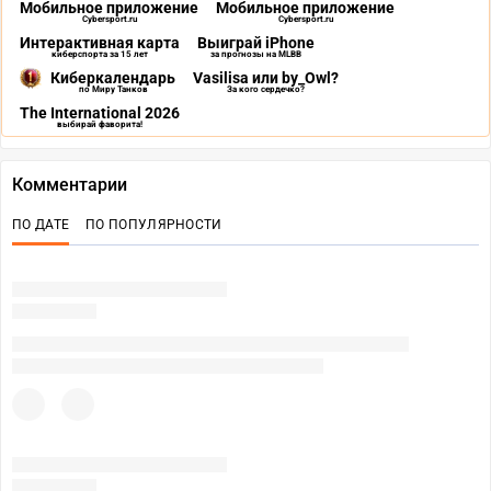
Мобильное приложение
Мобильное приложение
Cybersport.ru
Cybersport.ru
Интерактивная карта
Выиграй iPhone
киберспорта за 15 лет
за прогнозы на MLBB
Киберкалендарь
Vasilisa или by_Owl?
по Миру Танков
За кого сердечко?
The International 2026
выбирай фаворита!
Комментарии
ПО ДАТЕ
ПО ПОПУЛЯРНОСТИ