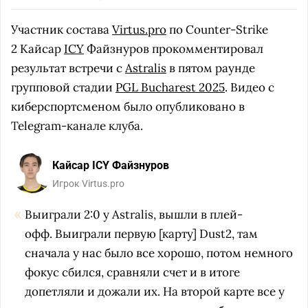
Участник состава
Virtus.pro
по Counter-Strike
2 Кайсар
ICY
Файзнуров прокомментировал
результат встречи с
Astralis
в пятом раунде
групповой стадии
PGL Bucharest 2025
. Видео с
киберспортсменом было опубликовано в
Telegram-канале клуба.
Кайсар ICY Файзнуров
Игрок Virtus.pro
Выиграли 2:0 у Astralis, вышли в плей-
офф. Выиграли первую [карту] Dust2, там
сначала у нас было все хорошо, потом немного
фокус сбился, сравняли счет и в итоге
допетляли и дожали их. На второй карте все у