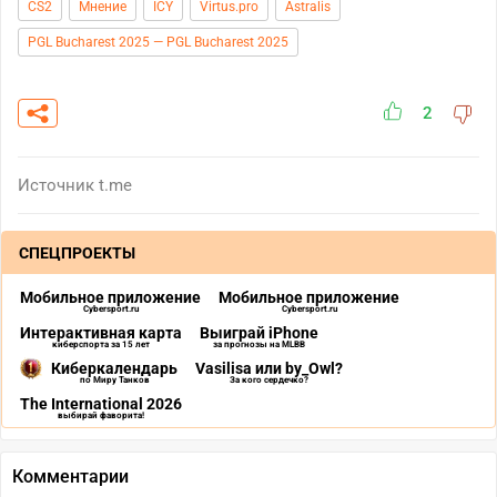
CS2
Мнение
ICY
Virtus.pro
Astralis
PGL Bucharest 2025 — PGL Bucharest 2025
2
Источник
t.me
СПЕЦПРОЕКТЫ
Мобильное приложение
Мобильное приложение
Cybersport.ru
Cybersport.ru
Интерактивная карта
Выиграй iPhone
киберспорта за 15 лет
за прогнозы на MLBB
Киберкалендарь
Vasilisa или by_Owl?
по Миру Танков
За кого сердечко?
The International 2026
выбирай фаворита!
Комментарии