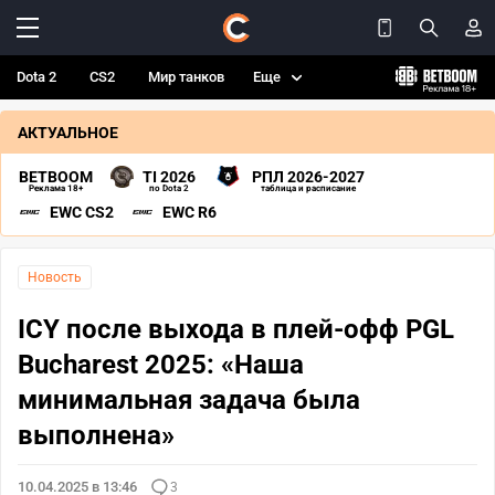
Dota 2
CS2
Мир танков
Еще
АКТУАЛЬНОЕ
BETBOOM
TI 2026
РПЛ 2026-2027
Реклама 18+
по Dota 2
таблица и расписание
EWC CS2
EWC R6
Новость
ICY после выхода в плей-офф PGL
Bucharest 2025: «Наша
минимальная задача была
выполнена»
10.04.2025 в 13:46
3