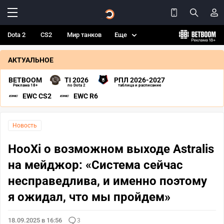
Dota 2
CS2
Мир танков
Еще
АКТУАЛЬНОЕ
BETBOOM
TI 2026
РПЛ 2026-2027
Реклама 18+
по Dota 2
таблица и расписание
EWC CS2
EWC R6
Новость
HooXi о возможном выходе Astralis
на мейджор: «Система сейчас
несправедлива, и именно поэтому
я ожидал, что мы пройдем»
18.09.2025 в 16:56
3