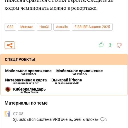
Нилсена сразится с
FURIA Esports
. Следить за
ходом чемпионата можно в
репортаже
.
CS2
Мнение
HooXi
Astralis
FISSURE Autumn 2025
3
СПЕЦПРОЕКТЫ
Мобильное приложение
Мобильное приложение
Cybersport.ru
Cybersport.ru
Интерактивная карта
Выиграй iPhone
киберспорта за 15 лет
за прогнозы на MLBB
Киберкалендарь
по Миру Танков
Материалы по теме
07.08
Sjuush: «Вся система VRS очень, очень плоха»
5