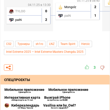
05.11.25 в 08:40
04.11.25 в 13:30
2
Mongolz
0
TYLOO
1
paiN
2
paiN
CS2
Турниры
sh1ro
LNZ
Team Spirit
Heroic
Intel Extreme 2025 — Intel Extreme Masters Chengdu 2025
3
СПЕЦПРОЕКТЫ
Мобильное приложение
Мобильное приложение
Cybersport.ru
Cybersport.ru
Интерактивная карта
Выиграй iPhone
киберспорта за 15 лет
за прогнозы на MLBB
Киберкалендарь
Vasilisa или by_Owl?
по Миру Танков
За кого сердечко?