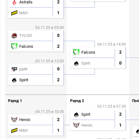
2
Astralis
1
NAVI
03.11.25 в 05:00
0
TYLOO
04.11.25 в 14:00
2
Falcons
2
Falcons
03.11.25 в 13:00
0
Spirit
0
paiN
2
Spirit
Раунд 1
Раунд 2
Пол
05.11.25 в 07:30
04.11.25 в 10:30
2
Spirit
2
Heroic
1
Heroic
1
NAVI