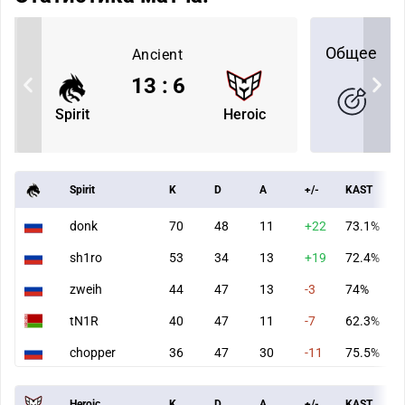
Общее
Ancient
13
:
6
Spirit
Heroic
Spirit
K
D
A
+/-
KAST
donk
70
48
11
+22
73.1%
sh1ro
53
34
13
+19
72.4%
zweih
44
47
13
-3
74%
tN1R
40
47
11
-7
62.3%
chopper
36
47
30
-11
75.5%
Heroic
K
D
A
+/-
KAST