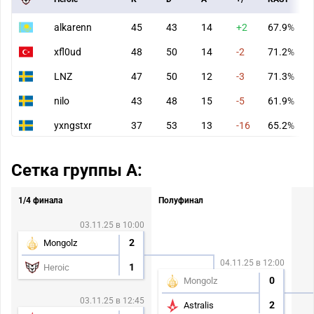
alkarenn
45
43
14
+2
67.9%
xfl0ud
48
50
14
-2
71.2%
LNZ
47
50
12
-3
71.3%
nilo
43
48
15
-5
61.9%
yxngstxr
37
53
13
-16
65.2%
Сетка группы A:
1/4 финала
Полуфинал
03.11.25 в 10:00
2
Mongolz
04.11.25 в 12:00
1
Heroic
0
Mongolz
03.11.25 в 12:45
2
Astralis