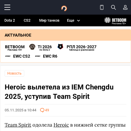
Dota 2
CS2
Мир танков
Еще
АКТУАЛЬНОЕ
BETBOOM
TI 2026
РПЛ 2026-2027
Реклама 18+
по Dota 2
таблица и расписание
EWC CS2
EWC R6
Новость
Heroic вылетела из IEM Chengdu
2025, уступив Team Spirit
05.11.2025 в 10:44
49
Team Spirit
одолела
Heroic
в нижней сетке группы