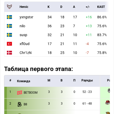
Heroic
K
D
A
+/-
KAST
yxngstxr
34
18
17
+16
86.6%
nilo
36
23
7
+13
75.6%
susp
32
21
10
+11
83.7%
xfl0ud
17
21
11
-4
75.6%
Chr1zN
18
25
10
-7
75.8%
Таблица первого этапа:
#
M
В
П
Раунды
Раун
Команда
1
3
3
0
52 - 23
BETBOOM
1 :
T
2
3
3
0
61 - 48
B8
1 :