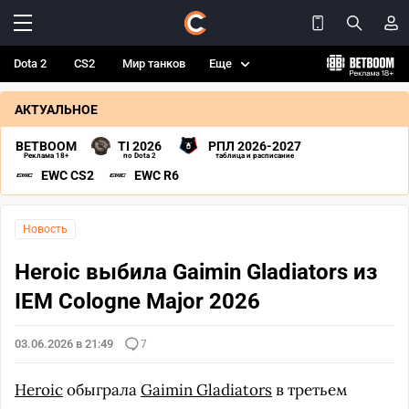
Dota 2
CS2
Мир танков
Еще
АКТУАЛЬНОЕ
BETBOOM
TI 2026
РПЛ 2026-2027
Реклама 18+
по Dota 2
таблица и расписание
EWC CS2
EWC R6
Новость
Heroic выбила Gaimin Gladiators из
IEM Cologne Major 2026
03.06.2026 в 21:49
7
Heroic
обыграла
Gaimin Gladiators
в третьем