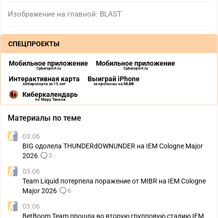
Изображение на главной: BLAST
СПЕЦПРОЕКТЫ
Мобильное приложение
Мобильное приложение
Cybersport.ru
Cybersport.ru
Интерактивная карта
Выиграй iPhone
киберспорта за 15 лет
за прогнозы на MLBB
Киберкалендарь
по Миру Танков
Материалы по теме
03.06
BIG одолела THUNDERdOWNUNDER на IEM Cologne Major
2026
2
03.06
Team Liquid потерпела поражение от MIBR на IEM Cologne
Major 2026
6
03.06
BetBoom Team прошла во вторую групповую стадию IEM