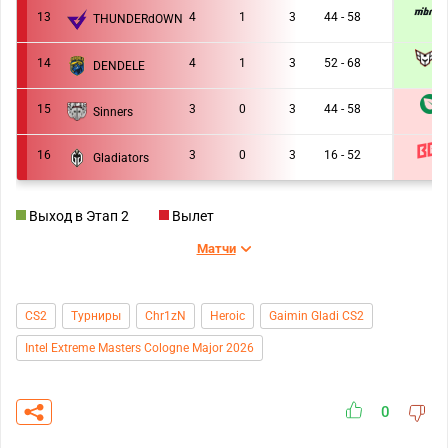
M
13
4
1
3
44 - 58
THUNDERdOWN
1 :
14
4
1
3
52 - 68
DENDELE
1 :
15
3
0
3
44 - 58
Sinners
0 :
16
3
0
3
16 - 52
Gladiators
0 :
Выход в Этап 2
Вылет
Матчи
CS2
Турниры
Chr1zN
Heroic
Gaimin Gladi CS2
Intel Extreme Masters Cologne Major 2026
0