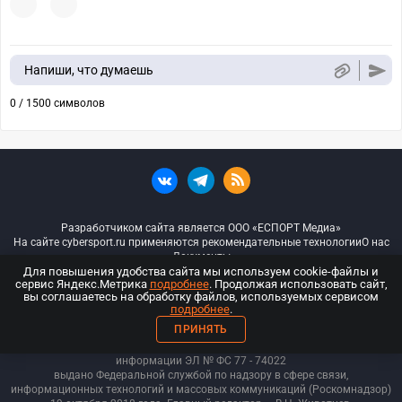
Напиши, что думаешь
0 / 1500 символов
Разработчиком сайта является ООО «ЕСПОРТ Медиа»
На сайте cybersport.ru применяются рекомендательные технологии
О нас
Документы
Для повышения удобства сайта мы используем cookie-файлы и
сервис Яндекс.Метрика
подробнее
. Продолжая использовать сайт,
© ООО «Киберспорт.ру» — Все права защищены
вы соглашаетесь на обработку файлов, используемых сервисом
подробнее
.
18+
ПРИНЯТЬ
ООО «Киберспорт.ру». Свидетельство о регистрации средств массовой
информации ЭЛ № ФС 77 - 74
022
выдано Федеральной службой по надзору в сфере связи,
информационных технологий и массовых коммуникаций (Роскомнадзор)