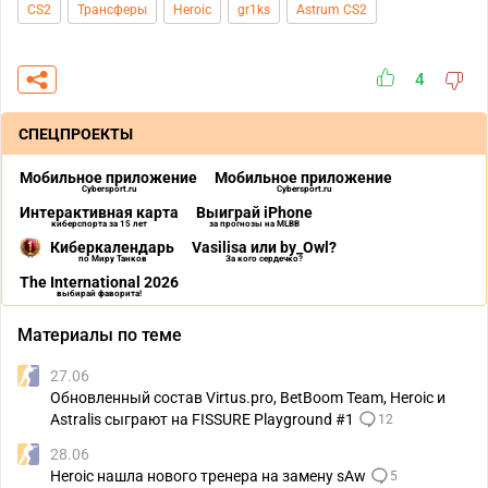
CS2
Трансферы
Heroic
gr1ks
Astrum CS2
4
СПЕЦПРОЕКТЫ
Мобильное приложение
Мобильное приложение
Cybersport.ru
Cybersport.ru
Интерактивная карта
Выиграй iPhone
киберспорта за 15 лет
за прогнозы на MLBB
Киберкалендарь
Vasilisa или by_Owl?
по Миру Танков
За кого сердечко?
The International 2026
выбирай фаворита!
Материалы по теме
27.06
Обновленный состав Virtus.pro, BetBoom Team, Heroic и
Astralis сыграют на FISSURE Playground #1
12
28.06
Heroic нашла нового тренера на замену sAw
5