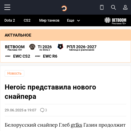
Dota 2
CS2
Мир танков
Еще
АКТУАЛЬНОЕ
BETBOOM
TI 2026
РПЛ 2026-2027
Реклама 18+
по Dota 2
таблица и расписание
EWC CS2
EWC R6
Новость
Heroic представила нового
снайпера
29.06.2025 в 19:07
3
Белорусский снайпер Глеб
gr1ks
Газин продолжит