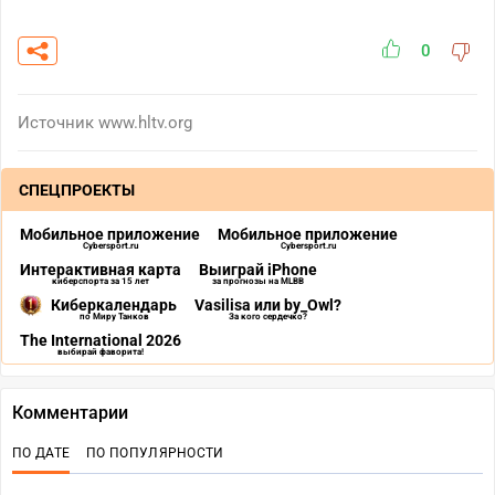
0
Источник
www.hltv.org
СПЕЦПРОЕКТЫ
Мобильное приложение
Мобильное приложение
Cybersport.ru
Cybersport.ru
Интерактивная карта
Выиграй iPhone
киберспорта за 15 лет
за прогнозы на MLBB
Киберкалендарь
Vasilisa или by_Owl?
по Миру Танков
За кого сердечко?
The International 2026
выбирай фаворита!
Комментарии
ПО ДАТЕ
ПО ПОПУЛЯРНОСТИ