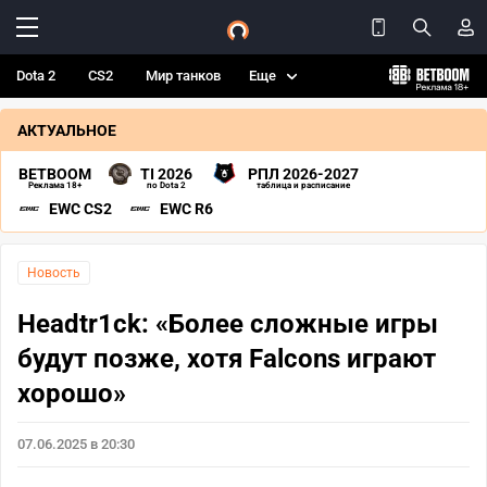
Dota 2
CS2
Мир танков
Еще
АКТУАЛЬНОЕ
BETBOOM
TI 2026
РПЛ 2026-2027
Реклама 18+
по Dota 2
таблица и расписание
EWC CS2
EWC R6
Новость
Headtr1ck: «Более сложные игры
будут позже, хотя Falcons играют
хорошо»
07.06.2025 в 20:30