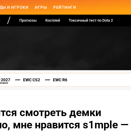
ДЫ И ИГРОКИ
ИГРЫ
РЕЙТИНГИ
Прогнозы
Косплей
Токсичный тест по Dota 2
-2027
EWC CS2
EWC R6
писание
ится смотреть демки
о, мне нравится s1mple —