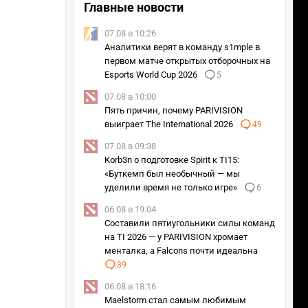
Главные новости
07.08 в 10:26
Аналитики верят в команду s1mple в
первом матче открытых отборочных на
Esports World Cup 2026
5
07.08 в 10:00
Пять причин, почему PARIVISION
выиграет The International 2026
49
07.08 в 09:38
Korb3n о подготовке Spirit к TI15:
«Буткемп был необычный — мы
уделили время не только игре»
6
06.08 в 19:04
Составили пятиугольники силы команд
на TI 2026 — у PARIVISION хромает
менталка, а Falcons почти идеальна
39
06.08 в 18:16
Maelstorm стал самым любимым