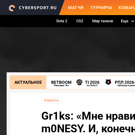
МАТЧИ
ТУРНИРЫ
КОМАН
Dota 2
CS2
Мир танков
Еще
АКТУАЛЬНОЕ
BETBOOM
TI 2026
РПЛ 2026
Реклама 18+
по Dota 2
таблица и рас
Новость
Gr1ks: «Мне нрав
m0NESY. И, конечн