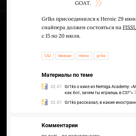
GOAT.
Gr1ks присоединился к Heroic 29 ию
снайпера должен состояться на
FISS
с 15 по 20 июля.
CS2
Мнение
Heroic
gr1ks
Материалы по теме
02.07
Gr1ks о кике из Nemiga Academy: «М
как бот, зачем ты играешь в CS?"»
02.07
Gr1ks рассказал, в какие иностран
УЧАСТВ
Комментарии