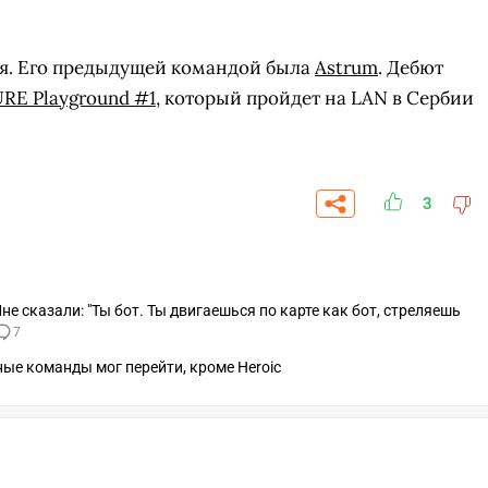
ня. Его предыдущей командой была
Astrum
. Дебют
URE Playground #1
, который пройдет на LAN в Сербии
3
не сказали: "Ты бот. Ты двигаешься по карте как бот, стреляешь
7
ные команды мог перейти, кроме Heroic
СКАЧАТЬ НА
СК
ОВАТЬ
ЗАБРАТЬ
ANDROID