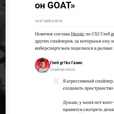
он GOAT»
14.07.2025 в 23:16
Новичок состава
Heroic
по CS2 Глеб
g
других снайперов, за которыми ему
киберспортсмен поделился в ролике 
Глеб gr1ks Газин
Снайпер Heroic
Я агрессивный снайпер.
создавать пространство
Думаю, у меня нет кого
нравится смотреть демк