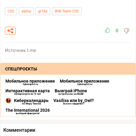
CS2
alpha
gr1ks
WW Team CS2
0
Источник
t.me
СПЕЦПРОЕКТЫ
Мобильное приложение
Мобильное приложение
Cybersport.ru
Cybersport.ru
Интерактивная карта
Выиграй iPhone
киберспорта за 15 лет
за прогнозы на MLBB
Киберкалендарь
Vasilisa или by_Owl?
по Миру Танков
За кого сердечко?
The International 2026
выбирай фаворита!
Комментарии