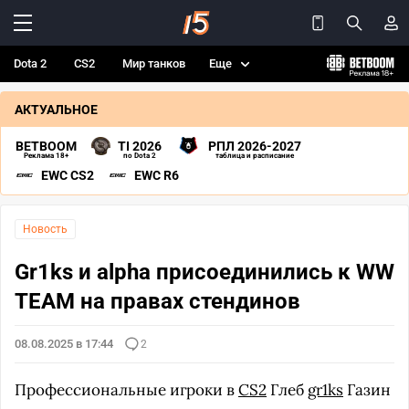
Dota 2
CS2
Мир танков
Еще
АКТУАЛЬНОЕ
BETBOOM
TI 2026
РПЛ 2026-2027
Реклама 18+
по Dota 2
таблица и расписание
EWC CS2
EWC R6
Новость
Gr1ks и alpha присоединились к WW
TEAM на правах стендинов
08.08.2025 в 17:44
2
Профессиональные игроки в
CS2
Глеб
gr1ks
Газин