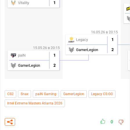
1
Vitality
16.05.26 в 20:15
1
Legacy
15.05.26 в 20:15
2
GamerLegion
1
paiN
2
GamerLegion
CS2
Snax
paiN Gaming
GamerLegion
Legacy CS:GO
Intel Extreme Masters Atlanta 2026
0