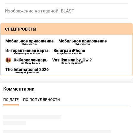
Изображение на главной: BLAST
СПЕЦПРОЕКТЫ
Мобильное приложение
Мобильное приложение
Cybersport.ru
Cybersport.ru
Интерактивная карта
Выиграй iPhone
киберспорта за 15 лет
за прогнозы на MLBB
Киберкалендарь
Vasilisa или by_Owl?
по Миру Танков
За кого сердечко?
The International 2026
выбирай фаворита!
Комментарии
ПО ДАТЕ
ПО ПОПУЛЯРНОСТИ