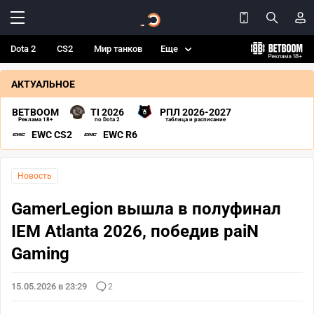
Dota 2
CS2
Мир танков
Еще
АКТУАЛЬНОЕ
BETBOOM
TI 2026
РПЛ 2026-2027
Реклама 18+
по Dota 2
таблица и расписание
EWC CS2
EWC R6
Новость
GamerLegion вышла в полуфинал
IEM Atlanta 2026, победив paiN
Gaming
15.05.2026 в 23:29
2