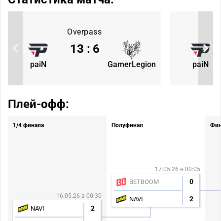
Overpass
13
:
6
paiN
GamerLegion
paiN
Плей-офф:
1/4 финала
Полуфинал
Фи
17.05.26 в 00:05
0
BETBOOM
16.05.26 в 00:30
2
NAVI
2
NAVI