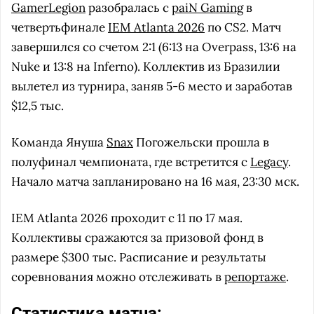
GamerLegion
разобралась с
paiN Gaming
в
четвертьфинале
IEM Atlanta 2026
по CS2. Матч
завершился со счетом 2:1 (6:13 на Overpass, 13:6 на
Nuke и 13:8 на Inferno). Коллектив из Бразилии
вылетел из турнира, заняв 5-6 место и заработав
$12,5 тыс.
Команда Януша
Snax
Погожельски прошла в
полуфинал чемпионата, где встретится с
Legacy
.
Начало матча запланировано на 16 мая, 23:30 мск.
IEM Atlanta 2026 проходит с 11 по 17 мая.
Коллективы сражаются за призовой фонд в
размере $300 тыс. Расписание и результаты
соревнования можно отслеживать в
репортаже
.
Статистика матча: