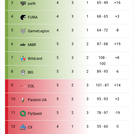
3
4
3
1
65 - 49
+16
paiN
4
4
3
1
68 - 65
+3
FURIA
5
4
3
1
64 - 72
-8
GamerLegion
6
5
3
2
87 - 68
+19
MIBR
7
5
3
2
108 -
+8
Wildcard
100
8
5
3
2
89 - 95
-6
BIG
9
5
2
3
101 - 87
+14
COL
10
5
2
3
95 - 93
+2
Passion UA
11
5
2
3
78 - 97
-19
FlyQuest
12
4
1
3
55 - 60
-5
C9