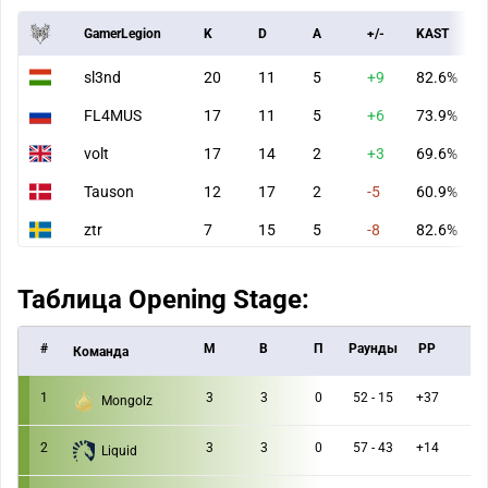
GamerLegion
K
D
A
+/-
KAST
sl3nd
20
11
5
+9
82.6%
FL4MUS
17
11
5
+6
73.9%
volt
17
14
2
+3
69.6%
Tauson
12
17
2
-5
60.9%
ztr
7
15
5
-8
82.6%
Таблица Opening Stage:
#
M
В
П
Раунды
РР
Команда
1
3
3
0
52 - 15
+37
Mongolz
2
3
3
0
57 - 43
+14
Liquid