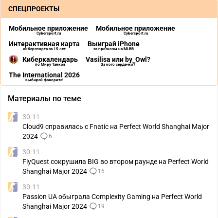
СПЕЦПРОЕКТЫ
Мобильное приложение
Мобильное приложение
Cybersport.ru
Cybersport.ru
Интерактивная карта
Выиграй iPhone
киберспорта за 15 лет
за прогнозы на MLBB
Киберкалендарь
Vasilisa или by_Owl?
по Миру Танков
За кого сердечко?
The International 2026
выбирай фаворита!
Материалы по теме
30.11
Cloud9 справилась с Fnatic на Perfect World Shanghai Major
2024
6
30.11
FlyQuest сокрушила BIG во втором раунде на Perfect World
Shanghai Major 2024
16
30.11
Passion UA обыграла Complexity Gaming на Perfect World
Shanghai Major 2024
19