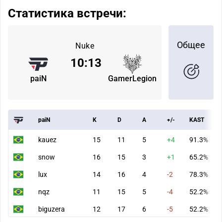
Статистика встречи:
Общее
Nuke
10
:
13
paiN
GamerLegion
paiN
K
D
A
+/-
KAST
kauez
15
11
5
+4
91.3%
snow
16
15
3
+1
65.2%
lux
14
16
4
-2
78.3%
nqz
11
15
5
-4
52.2%
biguzera
12
17
6
-5
52.2%