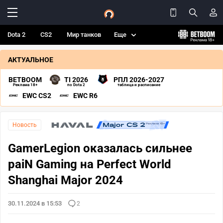
Dota 2
CS2
Мир танков
Еще
АКТУАЛЬНОЕ
BETBOOM
TI 2026
РПЛ 2026-2027
Реклама 18+
по Dota 2
таблица и расписание
EWC CS2
EWC R6
Новость
GamerLegion оказалась сильнее
paiN Gaming на Perfect World
Shanghai Major 2024
30.11.2024 в 15:53
2