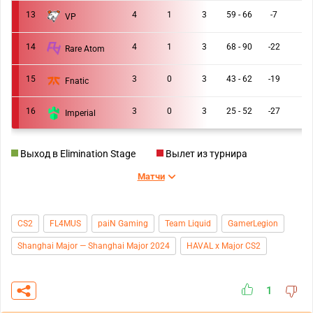
13
4
1
3
59 - 66
-7
VP
14
4
1
3
68 - 90
-22
Rare Atom
15
3
0
3
43 - 62
-19
Fnatic
16
3
0
3
25 - 52
-27
Imperial
Выход в Elimination Stage
Вылет из турнира
Матчи
CS2
FL4MUS
paiN Gaming
Team Liquid
GamerLegion
Shanghai Major — Shanghai Major 2024
HAVAL x Major CS2
1