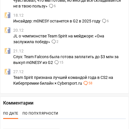
чувствовал, что мы готовы, но иногда все складывается
не в твою пользу»
6
18.12
Инсайдер: m0NESY останется в G2 в 2025 году
6
20.12
JL о чемпионстве Team Spirit на мейджоре: «Она
заслужила победу»
2
21.12
Слух: Team Falcons была готова заплатить до $3 млн за
выкуп m0NESY из G2
15
27.12
Team Spirit признана лучшей командой года в CS2 на
Киберпремии билайн × Cybersport.ru
58
Комментарии
ПО ДАТЕ
ПО ПОПУЛЯРНОСТИ