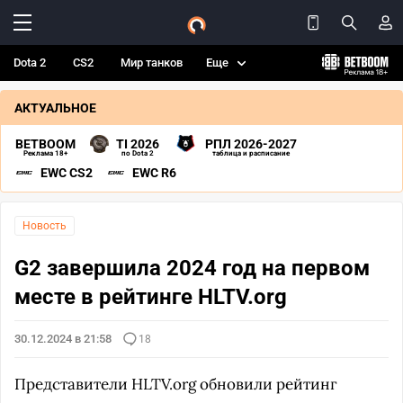
Dota 2
CS2
Мир танков
Еще
АКТУАЛЬНОЕ
BETBOOM
TI 2026
РПЛ 2026-2027
Реклама 18+
по Dota 2
таблица и расписание
EWC CS2
EWC R6
Новость
G2 завершила 2024 год на первом
месте в рейтинге HLTV.org
30.12.2024 в 21:58
18
Представители HLTV.org обновили рейтинг