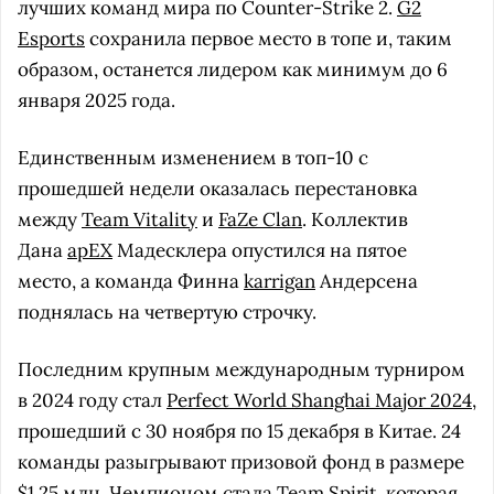
лучших команд мира по Counter-Strike 2.
G2
Esports
сохранила первое место в топе и, таким
образом, останется лидером как минимум до 6
января 2025 года.
Единственным изменением в топ-10 с
прошедшей недели оказалась перестановка
между
Team Vitality
и
FaZe Clan
. Коллектив
Дана
apEX
Мадесклера опустился на пятое
место, а команда Финна
karrigan
Андерсена
поднялась на четвертую строчку.
Последним крупным международным турниром
в 2024 году стал
Perfect World Shanghai Major 2024
,
прошедший с 30 ноября по 15 декабря в Китае. 24
команды разыгрывают призовой фонд в размере
$1,25 млн. Чемпионом стала
Team Spirit
, которая