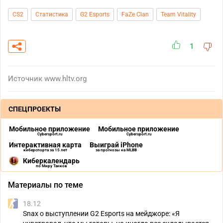
CS2
Статистика
G2 Esports
FaZe Clan
Team Vitality
1
Источник
www.hltv.org
СПЕЦПРОЕКТЫ
Мобильное приложение
Мобильное приложение
Cybersport.ru
Cybersport.ru
Интерактивная карта
Выиграй iPhone
киберспорта за 15 лет
за прогнозы на MLBB
Киберкалендарь
по Миру Танков
Материалы по теме
18.12
Snax о выступлении G2 Esports на мейджоре: «Я