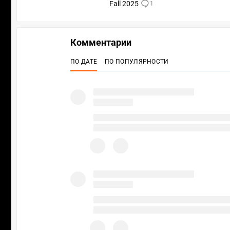
Fall 2025
1
Комментарии
ПО ДАТЕ
ПО ПОПУЛЯРНОСТИ