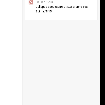
08.08 в 12:04
Collapse рассказал о подготовке Team
Spirit к TI15