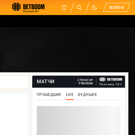
ВОЙТИ
СПОНСОР
МАТЧИ
РУБРИКИ
Реклама 18+
ПРОШЕДШИЕ
LIVE
БУДУЩИЕ