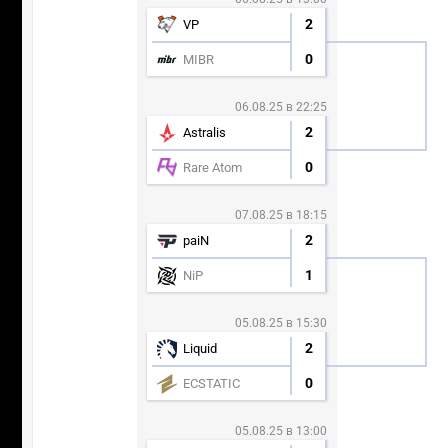
2
VP
0
MIBR
06.08.25 в 22:25
2
Astralis
0
Rare Atom
07.08.25 в 18:15
2
paiN
1
NiP
05.08.25 в 15:30
2
Liquid
0
ECSTATIC
05.08.25 в 13:00