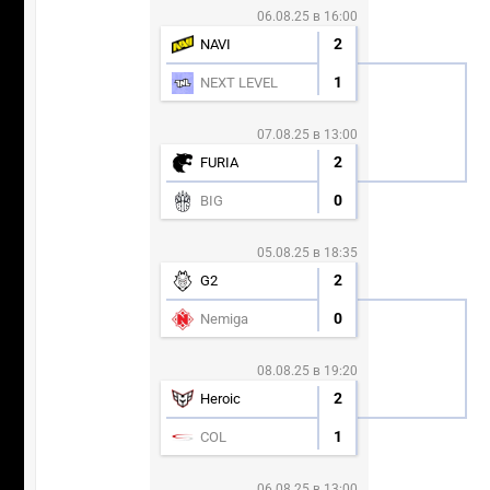
06.08.25 в 16:00
2
NAVI
1
NEXT LEVEL
07.08.25 в 13:00
2
FURIA
0
BIG
05.08.25 в 18:35
2
G2
0
Nemiga
08.08.25 в 19:20
2
Heroic
1
COL
06.08.25 в 13:00