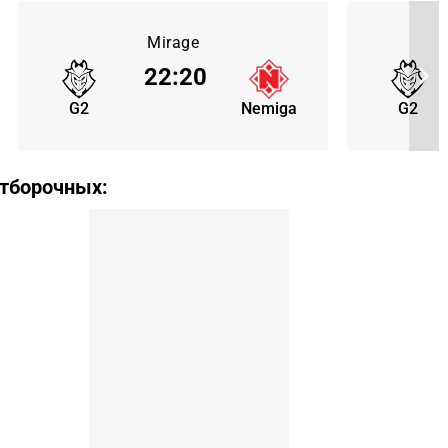
Mirage
22
:
20
G2
Nemiga
G2
отборочных:
СКАЧАТЬ НА
СК
ЙТИ
ВЫБРАТЬ
ANDROID