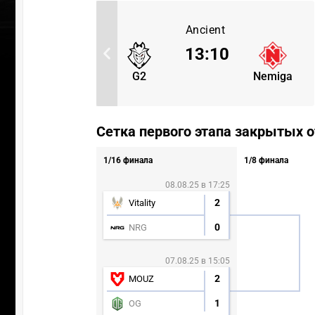
Ancient
13
:
10
G2
Nemiga
Сетка первого этапа закрытых 
1/16 финала
1/8 финала
08.08.25 в 17:25
2
Vitality
0
NRG
ПЕРЕ
07.08.25 в 15:05
2
MOUZ
1
OG