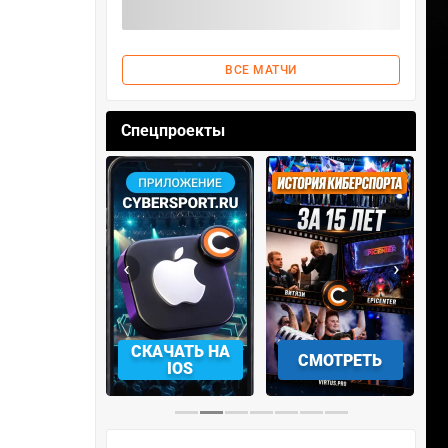
Dust2
0
:
0
ВСЕ МАТЧИ
Nemiga
Спецпроекты
‹
›
АЧАТЬ НА
СМОТРЕТЬ
УЧАСТВОВАТЬ
IOS