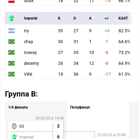
Snax
18
32
17
-14
66.1%
Imperial
K
D
A
+/-
KAST
try
35
27
9
+8
82.5%
chay
30
31
1
-1
64.6%
noway
27
35
10
-8
73.2%
decenty
26
34
12
-8
64.9%
VINI
19
36
9
-17
61.3%
Группа В:
1/4 финала
Полуфинал
20.03.25 в 14:00
2
G2
22.03.25 в 20:40
0
Imperial