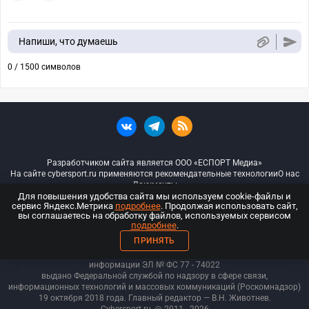
Напиши, что думаешь
0 / 1500 символов
Разработчиком сайта является ООО «ЕСПОРТ Медиа»
На сайте cybersport.ru применяются рекомендательные технологии
О нас
Документы
Для повышения удобства сайта мы используем cookie-файлы и
сервис Яндекс.Метрика
подробнее
. Продолжая использовать сайт,
© ООО «Киберспорт.ру» — Все права защищены
вы соглашаетесь на обработку файлов, используемых сервисом
подробнее
.
18+
ПРИНЯТЬ
ООО «Киберспорт.ру». Свидетельство о регистрации средств массовой
информации ЭЛ № ФС 77 - 74
022
выдано Федеральной службой по надзору в сфере связи,
информационных технологий и массовых коммуникаций (Роскомнадзор)
19 октября 2018 года. Главный редактор — В.Н. Животнев.