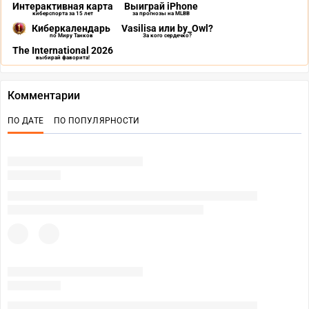
Интерактивная карта
Выиграй iPhone
киберспорта за 15 лет
за прогнозы на MLBB
Киберкалендарь
Vasilisa или by_Owl?
по Миру Танков
За кого сердечко?
The International 2026
выбирай фаворита!
Комментарии
ПО ДАТЕ
ПО ПОПУЛЯРНОСТИ