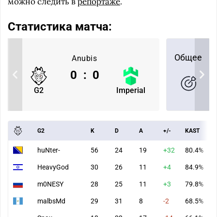
можно следить в
репортаже
.
Статистика матча:
Общее
Anubis
0
:
0
G2
Imperial
G2
K
D
A
+/-
KAST
huNter-
56
24
19
+32
80.4%
HeavyGod
30
26
11
+4
84.9%
m0NESY
28
25
11
+3
79.8%
malbsMd
29
31
8
-2
68.5%