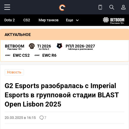
Dota 2
CS2
Мир танков
Еще
АКТУАЛЬНОЕ
BETBOOM
TI 2026
РПЛ 2026-2027
Реклама 18+
по Dota 2
таблица и расписание
EWC CS2
EWC R6
Новость
G2 Esports разобралась с Imperial
Esports в групповой стадии BLAST
Open Lisbon 2025
20.03.2025 в 16:15
7