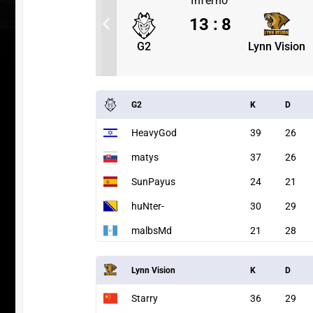
Inferno
0
13
:
8
Lynn Vision
G2
Lynn Vision
G2
K
D
HeavyGod
39
26
matys
37
26
SunPayus
24
21
huNter-
30
29
malbsMd
21
28
ПЕРЕ
Lynn Vision
K
D
Starry
36
29