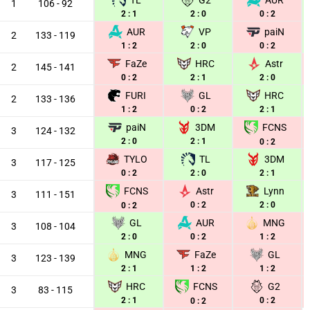
TL
G2
AUR
1
106 - 92
2 : 1
2 : 0
0 : 2
AUR
VP
paiN
2
133 - 119
1 : 2
2 : 0
0 : 2
FaZe
HRC
Astr
2
145 - 141
0 : 2
2 : 1
2 : 0
FURI
GL
HRC
2
133 - 136
1 : 2
0 : 2
2 : 1
paiN
3DM
FCNS
3
124 - 132
2 : 0
2 : 1
0 : 2
TYLO
TL
3DM
3
117 - 125
0 : 2
2 : 0
2 : 1
Astr
Lynn
FCNS
3
111 - 151
0 : 2
2 : 0
0 : 2
GL
AUR
MNG
3
108 - 104
2 : 0
0 : 2
1 : 2
MNG
FaZe
GL
3
123 - 139
2 : 1
1 : 2
1 : 2
HRC
G2
FCNS
3
83 - 115
2 : 1
0 : 2
0 : 2