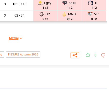
Lgcy
paiN
TL
3
105 - 118
1 : 2
1 : 2
1 : 2
G2
MNG
VP
3
62 - 84
0 : 2
0 : 2
0 : 2
Матчи
ng
FISSURE Autumn 2025
0