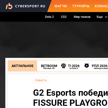
МАТЧИ
ТУРНИРЫ
КОМАН
Dota 2
CS2
Мир танков
Еще
АКТУАЛЬНОЕ
BETBOOM
TI 2026
РПЛ 2026
Реклама 18+
по Dota 2
таблица и рас
Новость
G2 Esports победи
FISSURE PLAYGRO