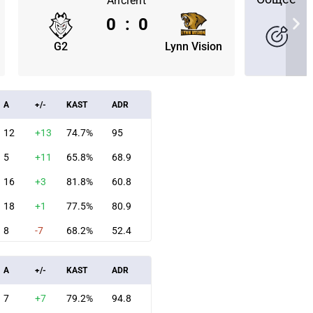
Ancient
0
:
0
G2
Lynn Vision
A
+/-
KAST
ADR
12
+13
74.7%
95
5
+11
65.8%
68.9
16
+3
81.8%
60.8
18
+1
77.5%
80.9
8
-7
68.2%
52.4
СКАЧАТЬ НА
СК
ЙТИ
ВЫБРАТЬ
ANDROID
A
+/-
KAST
ADR
7
+7
79.2%
94.8