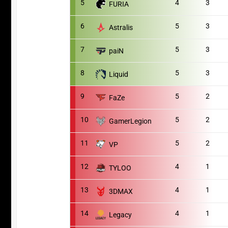
5
4
3
FURIA
6
5
3
Astralis
7
5
3
paiN
8
5
3
Liquid
9
5
2
FaZe
10
5
2
GamerLegion
11
5
2
VP
12
4
1
TYLOO
13
4
1
3DMAX
14
4
1
Legacy