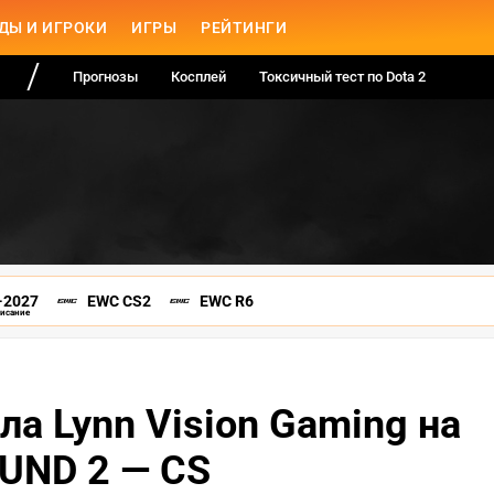
ДЫ И ИГРОКИ
ИГРЫ
РЕЙТИНГИ
Прогнозы
Косплей
Токсичный тест по Dota 2
-2027
EWC CS2
EWC R6
писание
ла Lynn Vision Gaming на
UND 2 — CS