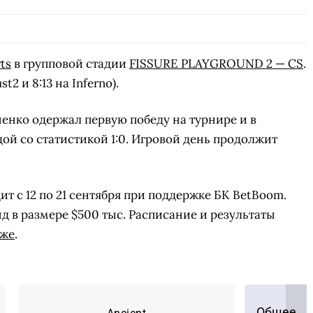
ts
в групповой стадии
FISSURE PLAYGROUND 2 — CS
.
t2 и 8:13 на Inferno).
нко одержал первую победу на турнире и в
ой со статистикой 1:0. Игровой день продолжит
 с 12 по 21 сентября при поддержке БК BetBoom.
 в размере $500 тыс. Расписание и результаты
аже
.
Общее