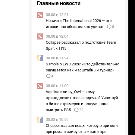
Главные новости
08.08 в 12:21
Новички The International 2026 — эти
игроки нас обязательно удивят
8
08.08 в 12:04
Collapse рассказал о подготовке Team
Spirit к TI15
08.08 в 11:24
S1mple о EWC 2026: «Это действительно
Раунд 4
Раунд 5
ощущается как масштабный турнир»
4
08.08 в 11:00
Vasilisa или by_Owl — кому
принадлежит твое сердечко? Участвуй
в битве стримеров и получи шанс
GL
выиграть PS5
22
2 : 1
08.08 в 10:50
FaZe
Chopper назвал вещь, которую зрители
2 : 1
зря романтизируют в жизни про-