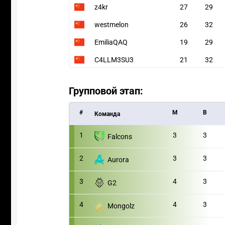
z4kr
27
29
westmelon
26
32
EmiliaQAQ
19
29
C4LLM3SU3
21
32
Групповой этап:
#
M
В
Команда
1
3
3
Falcons
2
3
3
Aurora
3
4
3
G2
4
4
3
Mongolz