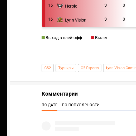
15
3
0
Heroic
16
3
0
Lynn Vision
Выход в плей-офф
Вылет
CS2
Турниры
G2 Esports
Lynn Vision Gami
Комментарии
ПО ДАТЕ
ПО ПОПУЛЯРНОСТИ