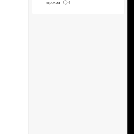
paiN
игроков
4
2 : 0
Lgcy
GL
2 : 0
2 : 0
FURI
VP
0 : 2
2 : 1
TYLO
FaZe
2 : 1
2 : 0
MNG
TL
1 : 2
0 : 2
G2
Astr
1 : 2
0 : 2
3DM
paiN
2 : 1
1 : 2
TL
1 : 2
VP
1 : 2
Astr
0 : 2