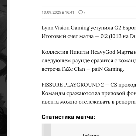
13.09.2025 в 16:41
7
Lynn Vision Gaming
уступила
G2 Espor
Итоговый счет матча — 0:2 (10:13 на Dus
Коллектив Никиты
HeavyGod
Мартыне
следующем раунде сразится с команд
встреча
FaZe Clan
—
paiN Gaming
.
FISSURE PLAYGROUND 2 — CS проходит
Команды сражаются за призовой фонд
ивента можно отслеживать в
репорт
Статистика матча: