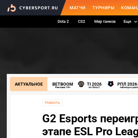
МАТЧИ
ТУРНИРЫ
КОМАН
Dota 2
CS2
Мир танков
Еще
АКТУАЛЬНОЕ
BETBOOM
TI 2026
РПЛ 2026
Реклама 18+
по Dota 2
таблица и рас
Новость
G2 Esports переи
этапе ESL Pro Lea