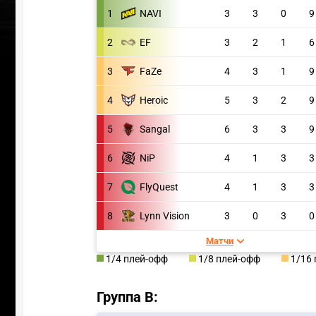
1
NAVI
3
3
0
9
2
EF
3
2
1
6
3
FaZe
4
3
1
9
4
Heroic
5
3
2
9
5
Sangal
6
3
3
9
6
NiP
4
1
3
3
7
FlyQuest
4
1
3
3
8
Lynn Vision
3
0
3
0
Матчи
ПЕРЕ
1/4 плей-офф
1/8 плей-офф
1/16
Группа В: