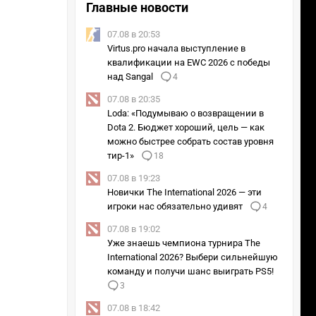
Главные новости
07.08 в 20:53
Virtus.pro начала выступление в
квалификации на EWC 2026 с победы
над Sangal
4
07.08 в 20:35
Loda: «Подумываю о возвращении в
Dota 2. Бюджет хороший, цель — как
можно быстрее собрать состав уровня
тир-1»
18
07.08 в 19:23
Новички The International 2026 — эти
игроки нас обязательно удивят
4
07.08 в 19:02
Уже знаешь чемпиона турнира The
International 2026? Выбери сильнейшую
команду и получи шанс выиграть PS5!
3
07.08 в 18:42