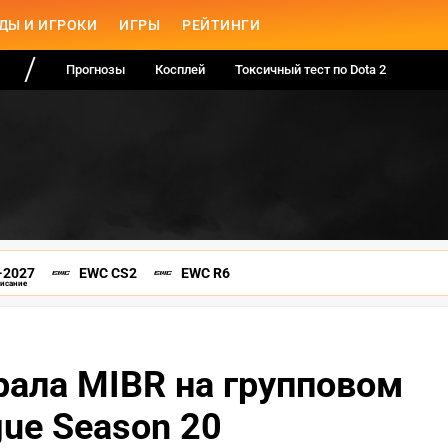
ДЫ И ИГРОКИ
ИГРЫ
РЕЙТИНГИ
Прогнозы
Косплей
Токсичный тест по Dota 2
-2027
EWC CS2
EWC R6
писание
грала MIBR на групповом
gue Season 20