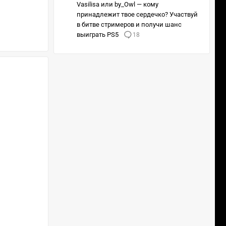
Vasilisa или by_Owl — кому
принадлежит твое сердечко? Участвуй
в битве стримеров и получи шанс
выиграть PS5
18