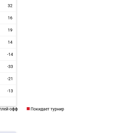
32
16
19
14
-14
-33
-21
-13
СКАЧАТЬ НА
СК
ЙТИ
ВЫБРАТЬ
 плей-офф
Покидает турнир
ANDROID