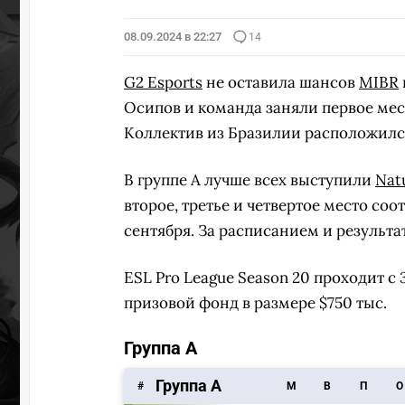
08.09.2024 в 22:27
14
G2 Esports
не оставила шансов
MIBR
Осипов и команда заняли первое мест
Коллектив из Бразилии расположился
В группе А лучше всех выступили
Nat
второе, третье и четвертое место соо
сентября. За расписанием и результ
ESL Pro League Season 20 проходит с
призовой фонд в размере $750 тыс.
Группа А
Группа А
#
M
В
П
О