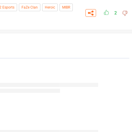
2 Esports
FaZe Clan
Heroic
MIBR
2