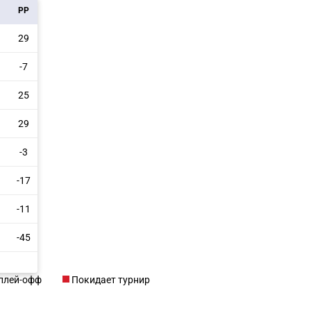
РР
29
-7
25
29
-3
-17
-11
-45
 плей-офф
Покидает турнир