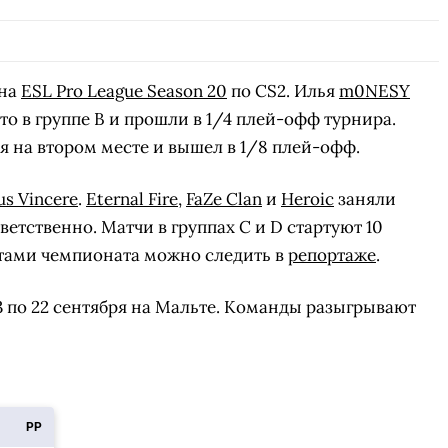
на
ESL Pro League Season 20
по CS2. Илья
m0NESY
о в группе В и прошли в 1/4 плей-офф турнира.
 на втором месте и вышел в 1/8 плей-офф.
us Vincere
.
Eternal Fire
,
FaZe Clan
и
Heroic
заняли
тветственно. Матчи в группах С и D стартуют 10
атами чемпионата можно следить в
репортаже
.
 3 по 22 сентября на Мальте. Команды разыгрывают
РР