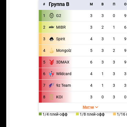
Группа B
#
M
В
П
О
1
G2
3
3
0
9
2
MIBR
3
2
1
6
3
Spirit
4
3
1
9
4
Mongolz
5
3
2
9
5
3DMAX
6
3
3
9
6
Wildcard
4
1
3
3
7
9z Team
4
1
3
3
8
KOI
3
0
3
0
Матчи
1/4 плей-офф
1/8 плей-офф
1/16