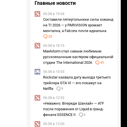
Главные новости
06.08 в 19:04
Составили пятиугольники силы команд
на TI 2026 — у PARIVISION хромает
менталка, а Falcons почти идеальна
28
06.08 в 18:16
Maelstorm стал самым любимым
Раунд 4
Раунд 5
русскоязычным кастером официальной
студии The International 2026
49
06.08 в 15:03
Rockstar назвала дату выхода третьего
трейлера GTA VI — его покажут на
Netflix
9
9z
06.08 в 12:32
2 : 0
«Неважно. Впереди Шанхай» — ATF
BBT
после поражения от Liquid в гранд-
2 : 0
финале ESSENCE II
6
NAVI
06.08 в 12:00
2 : 1