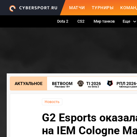
МАТЧИ
ТУРНИРЫ
КОМАН
Dota 2
CS2
Мир танков
Еще
АКТУАЛЬНОЕ
BETBOOM
TI 2026
РПЛ 2026
Реклама 18+
по Dota 2
таблица и рас
Новость
G2 Esports оказал
на IEM Cologne Ma