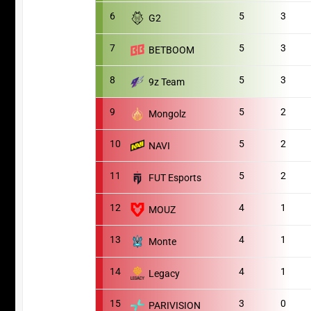
6
5
3
G2
7
5
3
BETBOOM
8
5
3
9z Team
9
5
2
Mongolz
10
5
2
NAVI
11
5
2
FUT Esports
12
4
1
MOUZ
13
4
1
Monte
14
4
1
Legacy
15
3
0
PARIVISION