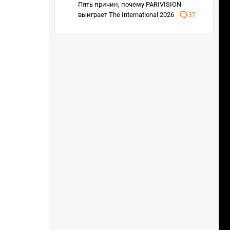
Пять причин, почему PARIVISION
Lgcy
NAVI
выиграет The International 2026
37
2 : 0
2 : 1
VTLT
FUT
0 : 2
2 : 0
AUR
MNG
0 : 2
2 : 0
Mont
9z
2 : 1
0 : 2
G2
FCNS
1 : 2
1 : 2
MOUZ
BBT
2 : 1
0 : 2
FUT
1 : 2
MNG
1 : 2
G2
0 : 2