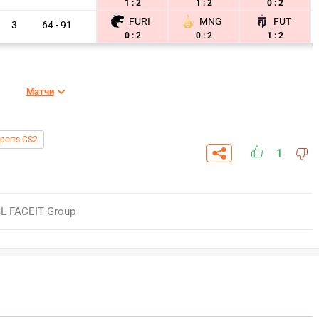
1 : 2
1 : 2
0 : 2
FURI
MNG
FUT
3
64 - 91
0 : 2
0 : 2
1 : 2
Матчи
ports CS2
1
SL FACEIT Group