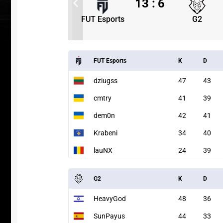
3
13
:
6
G2
FUT Esports
G2
FUT Esports
K
D
dziugss
47
43
cmtry
41
39
dem0n
42
41
Krabeni
34
40
lauNX
24
39
УЧАСТВ
G2
K
D
HeavyGod
48
36
SunPayus
44
33