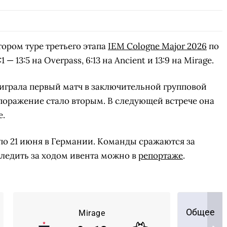
тором туре третьего этапа
IEM Cologne Major 2026
по
— 13:5 на Overpass, 6:13 на Ancient и 13:9 на Mirage.
играла первый матч в заключительной групповой
 поражение стало вторым. В следующей встрече она
е.
 по 21 июня в Германии. Команды сражаются за
Следить за ходом ивента можно в
репортаже
.
Общее
Mirage