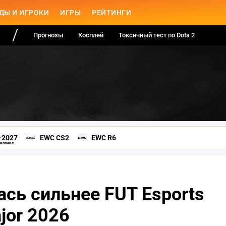
ДЫ И ИГРОКИ
ИГРЫ
РЕЙТИНГИ
Прогнозы
Косплей
Токсичный тест по Dota 2
-2027
EWC CS2
EWC R6
писание
ась сильнее FUT Esports
jor 2026