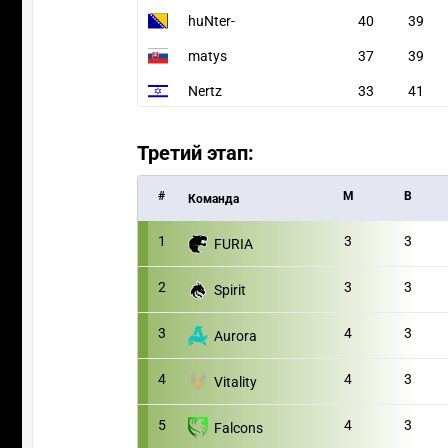
huNter-
40
39
matys
37
39
Nertz
33
41
Третий этап:
#
M
В
Команда
1
3
3
FURIA
2
3
3
Spirit
3
4
3
Aurora
4
4
3
Vitality
5
4
3
Falcons