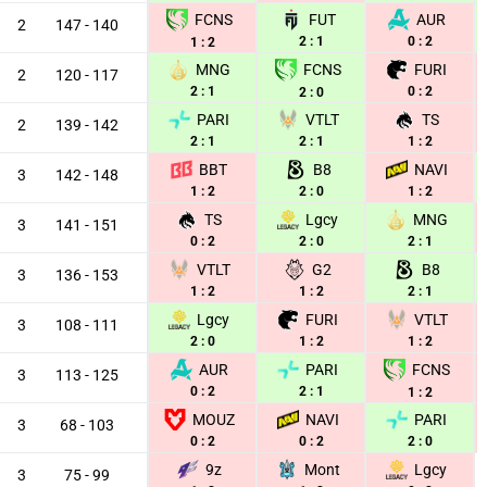
FUT
AUR
FCNS
2
147 - 140
2 : 1
0 : 2
1 : 2
MNG
FURI
FCNS
2
120 - 117
2 : 1
0 : 2
2 : 0
PARI
VTLT
TS
2
139 - 142
2 : 1
2 : 1
1 : 2
BBT
B8
NAVI
3
142 - 148
1 : 2
2 : 0
1 : 2
TS
Lgcy
MNG
3
141 - 151
0 : 2
2 : 0
2 : 1
VTLT
G2
B8
3
136 - 153
1 : 2
1 : 2
2 : 1
Lgcy
FURI
VTLT
3
108 - 111
2 : 0
1 : 2
1 : 2
AUR
PARI
FCNS
3
113 - 125
0 : 2
2 : 1
1 : 2
MOUZ
NAVI
PARI
3
68 - 103
0 : 2
0 : 2
2 : 0
9z
Mont
Lgcy
3
75 - 99