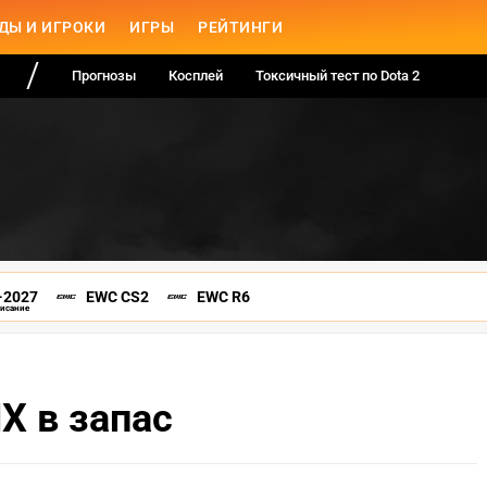
ДЫ И ИГРОКИ
ИГРЫ
РЕЙТИНГИ
Прогнозы
Косплей
Токсичный тест по Dota 2
-2027
EWC CS2
EWC R6
писание
X в запас