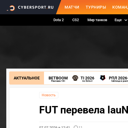
МАТЧИ
ТУРНИРЫ
КОМАН
Dota 2
CS2
Мир танков
Еще
АКТУАЛЬНОЕ
BETBOOM
TI 2026
РПЛ 2026
Реклама 18+
по Dota 2
таблица и рас
Новость
FUT перевела lauN
07.07.2026 в 12:41
11