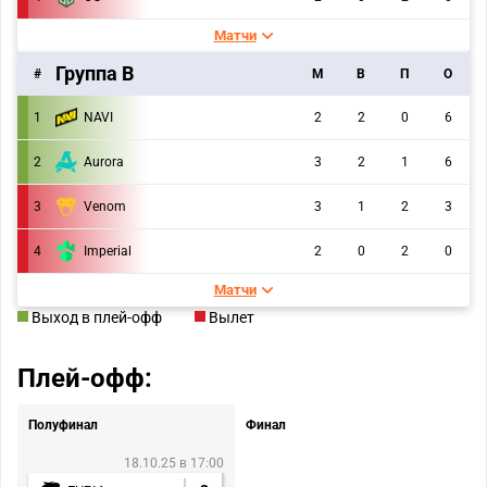
Матчи
Группа B
#
M
В
П
О
1
NAVI
2
2
0
6
2
Aurora
3
2
1
6
3
Venom
3
1
2
3
4
Imperial
2
0
2
0
Матчи
Выход в плей-офф
Вылет
Плей-офф:
Полуфинал
Финал
18.10.25 в 17:00