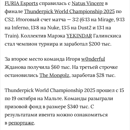
FURIA Esports
справилась с
Natus Vincere
в
финале
Thunderpick World Championship 2025
по
CS2. Итоговый счет матча — 3:2 (6:13 на Mirage, 9:13
на Inferno, 13:8 на Nuke, 13:5 на Dust2 и 13:1 на
Train). Коллектив Марэка
YEKINDAR
Галинскиса
стал чемпион турнира и заработал $200 тыс.
За второе место команда Игоря
w0nderful
Жданова получила $60 тыс. На третьей строчке
остановились
The Mongolz
, заработав $28 тыс.
Thunderpick World Championship 2025 прошел с 15
по 19 октября на Мальте. Команды разыграли
призовой фонд в размере $340 тыс. С
результатами ивента можно ознакомиться
в
репортаже
.