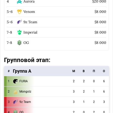
4
Aurora
$20 000
5-6
Venom
$8 000
5-6
9z Team
$8 000
7-8
Imperial
$8 000
7-8
OG
$8 000
Групповой этап:
Группа А
#
M
В
П
О
1
FURIA
2
2
0
6
2
Mongolz
3
2
1
6
3
9z Team
3
1
2
3
4
OG
2
0
2
0