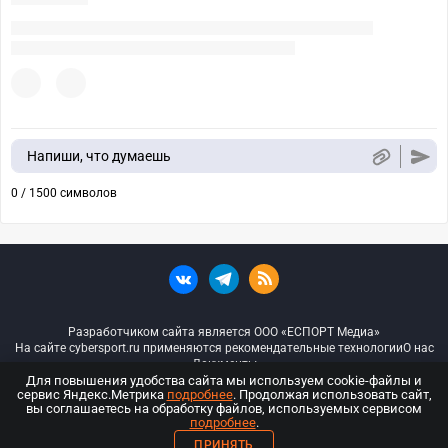
Напиши, что думаешь
0 / 1500 символов
Разработчиком сайта является ООО «ЕСПОРТ Медиа»
На сайте cybersport.ru применяются рекомендательные технологии
О нас
Документы
Для повышения удобства сайта мы используем cookie-файлы и
сервис Яндекс.Метрика
подробнее
. Продолжая использовать сайт,
© ООО «Киберспорт.ру» — Все права защищены
вы соглашаетесь на обработку файлов, используемых сервисом
подробнее
.
18+
ПРИНЯТЬ