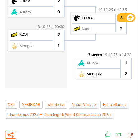
2
FURIA
19.10.25 в 18:55
0
Aurora
3
3
FURIA
18.10.25 в 20:30
2
NAVI
2
NAVI
1
Mongolz
3 место
19.10.25 в 14:30
1
Aurora
2
Mongolz
CS2
YEKINDAR
w0nderful
Natus Vincere
Furia eSports
Thunderpick 2025 — Thunderpick World Championship 2025
21