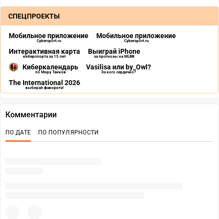
СПЕЦПРОЕКТЫ
Мобильное приложение
Мобильное приложение
Cybersport.ru
Cybersport.ru
Интерактивная карта
Выиграй iPhone
киберспорта за 15 лет
за прогнозы на MLBB
Киберкалендарь
Vasilisa или by_Owl?
по Миру Танков
За кого сердечко?
The International 2026
выбирай фаворита!
Комментарии
ПО ДАТЕ
ПО ПОПУЛЯРНОСТИ