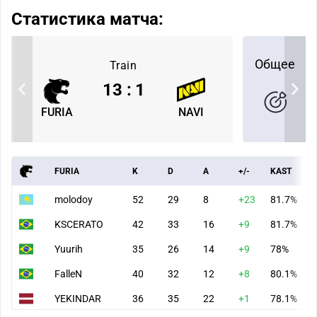
Статистика матча:
Общее
Train
13
:
1
FURIA
NAVI
FURIA
K
D
A
+/-
KAST
molodoy
52
29
8
+23
81.7%
KSCERATO
42
33
16
+9
81.7%
Yuurih
35
26
14
+9
78%
FalleN
40
32
12
+8
80.1%
YEKINDAR
36
35
22
+1
78.1%