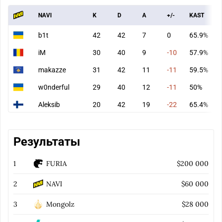
NAVI
K
D
A
+/-
KAST
b1t
42
42
7
0
65.9%
iM
30
40
9
-10
57.9%
makazze
31
42
11
-11
59.5%
w0nderful
29
40
12
-11
50%
Aleksib
20
42
19
-22
65.4%
Результаты
1
FURIA
$200 000
2
NAVI
$60 000
3
Mongolz
$28 000