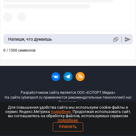
Напиши, что думаешь
0 / 1500 символов
Разработчиком сайта является ООО «ЕСПОРТ Медиа»
На сайте cybersport.ru применяются рекомендательные технологии
О нас
Документы
Для повышения удобства сайта мы используем cookie-файлы и
сервис Яндекс.Метрика
подробнее
. Продолжая использовать сайт,
© ООО «Киберспорт.ру» — Все права защищены
вы соглашаетесь на обработку файлов, используемых сервисом
подробнее
.
18+
ПРИНЯТЬ
ООО «Киберспорт.ру». Свидетельство о регистрации средств массовой