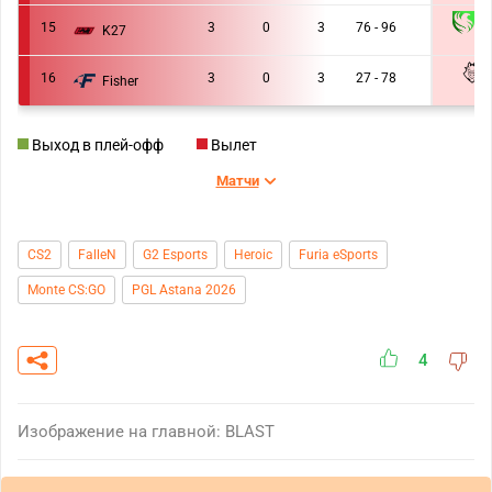
F
15
3
0
3
76 - 96
K27
0 :
16
3
0
3
27 - 78
Fisher
0 :
Выход в плей-офф
Вылет
Матчи
CS2
FalleN
G2 Esports
Heroic
Furia eSports
Monte CS:GO
PGL Astana 2026
4
Изображение на главной: BLAST