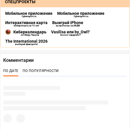
СПЕЦПРОЕКТЫ
Мобильное приложение
Мобильное приложение
Cybersport.ru
Cybersport.ru
Интерактивная карта
Выиграй iPhone
киберспорта за 15 лет
за прогнозы на MLBB
Киберкалендарь
Vasilisa или by_Owl?
по Миру Танков
За кого сердечко?
The International 2026
выбирай фаворита!
Комментарии
ПО ДАТЕ
ПО ПОПУЛЯРНОСТИ