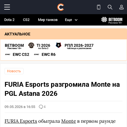
Dota 2
CS2
Мир танков
Еще
АКТУАЛЬНОЕ
BETBOOM
TI 2026
РПЛ 2026-2027
Реклама 18+
по Dota 2
таблица и расписание
EWC CS2
EWC R6
Новость
FURIA Esports разгромила Monte на
PGL Astana 2026
09.05.2026 в 16:55
4
FURIA Esports
обыграла
Monte
в первом раунде