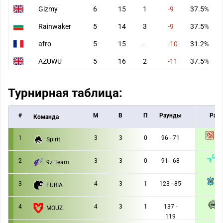
Gizmy
6
15
1
-9
37.5%
Rainwaker
5
14
3
-9
37.5%
afro
5
15
-
-10
31.2%
AZUWU
5
16
2
-11
37.5%
Турнирная таблица:
#
M
В
П
Раунды
Раун
Команда
H
1
3
3
0
96 - 71
Spirit
2 :
P
2
3
3
0
91 - 68
9z Team
2 :
M
3
4
3
1
123 - 85
FURIA
2 :
4
4
3
1
137 -
MOUZ
2 :
119