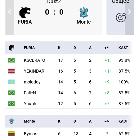
Общее
Dust2
0
:
0
FURIA
Monte
FURIA
K
D
A
+/-
KAST
KSCERATO
17
6
2
+11
93.8%
YEKINDAR
16
5
3
+11
87.5%
molodoy
14
5
6
+9
100%
FalleN
14
6
7
+8
87.5%
Yuurih
12
5
6
+7
87.5%
Monte
K
D
A
+/-
KAST
Bymas
6
13
4
-7
62.5%