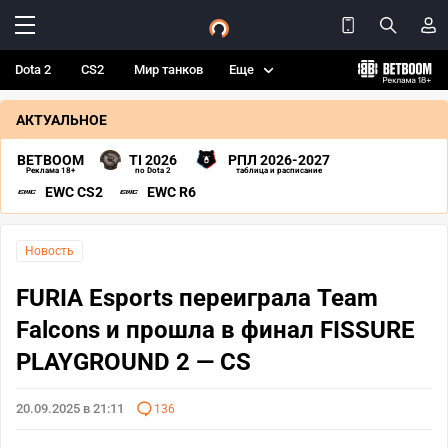
Dota 2
CS2
Мир танков
Еще
АКТУАЛЬНОЕ
BETBOOM
TI 2026
РПЛ 2026-2027
Реклама 18+
по Dota 2
таблица и расписание
EWC CS2
EWC R6
Новость
FURIA Esports переиграла Team
Falcons и прошла в финал FISSURE
PLAYGROUND 2 — CS
20.09.2025 в 21:11
136