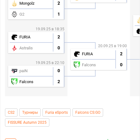
2
Mongolz
1
G2
19.09.25 в 18:35
2
FURIA
20.09.25 в 19:00
0
Astralis
2
FURIA
19.09.25 в 22:10
0
Falcons
0
paiN
2
Falcons
CS2
Турниры
Furia eSports
Falcons CS:GO
FISSURE Autumn 2025