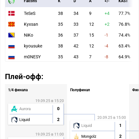
Falcons
K
D
A
+/-
KAST
TeSeS
38
34
9
+4
77.7%
Kyxsan
35
33
12
+2
76.8%
NiKo
36
37
15
-1
74.4%
kyousuke
38
42
12
-4
63.4%
m0NESY
35
43
7
-8
64.9%
Плей-офф:
1/4 финала
Полуфинал
Фи
19.09.25 в 15:20
0
Aurora
20.09.25 в 15:00
2
Liquid
1
Liquid
19.09.25 в 11:00
2
Mongolz