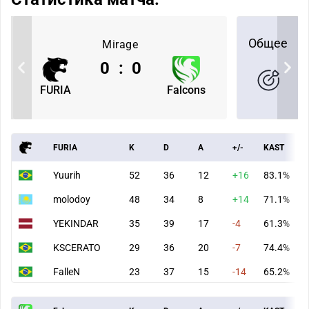
Общее
Mirage
0
:
0
FURIA
Falcons
FURIA
K
D
A
+/-
KAST
Yuurih
52
36
12
+16
83.1%
molodoy
48
34
8
+14
71.1%
YEKINDAR
35
39
17
-4
61.3%
KSCERATO
29
36
20
-7
74.4%
FalleN
23
37
15
-14
65.2%