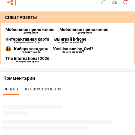
26
СПЕЦПРОЕКТЫ
Мобильное приложение
Мобильное приложение
Cybersport.ru
Cybersport.ru
Интерактивная карта
Выиграй iPhone
киберспорта за 15 лет
за прогнозы на MLBB
Киберкалендарь
Vasilisa или by_Owl?
по Миру Танков
За кого сердечко?
The International 2026
выбирай фаворита!
Комментарии
ПО ДАТЕ
ПО ПОПУЛЯРНОСТИ