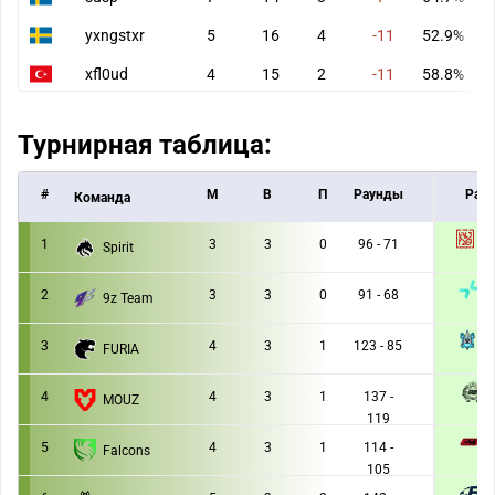
yxngstxr
5
16
4
-11
52.9%
xfl0ud
4
15
2
-11
58.8%
Турнирная таблица:
#
M
В
П
Раунды
Раун
Команда
H
1
3
3
0
96 - 71
Spirit
2 :
P
2
3
3
0
91 - 68
9z Team
2 :
M
3
4
3
1
123 - 85
FURIA
2 :
4
4
3
1
137 -
MOUZ
2 :
119
5
4
3
1
114 -
Falcons
2 :
105
F