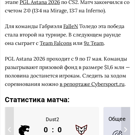
этапе
PGL Astana 2026
по CS2. Матч закончился со
счетом 2:0 (13:4 на Mirage, 13:7 на Inferno).
Для команды Габриэля
FalleN
Толедо эта победа
стала второй на турнире. В следующем раунде
она сыграет с
Team Falcons
или
9z Team
.
PGL Astana 2026 проходит с 9 по 17 мая. Команды
разыгрывают призовой фонд в размере $1,6 млн —
половина достанется игрокам. Следить за ходом
соревнования можно
в репортаже Cybersport.ru
.
Статистика матча:
Общее
Dust2
0
:
0