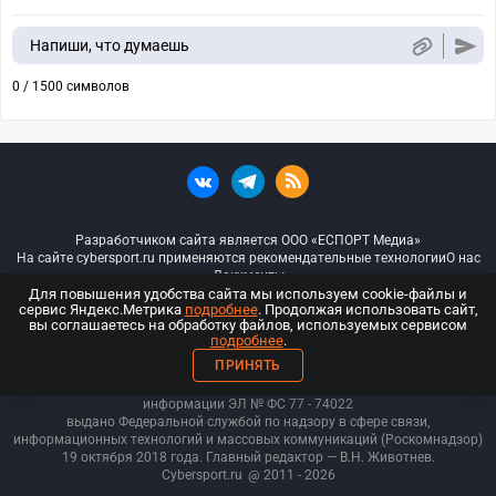
Напиши, что думаешь
0 / 1500 символов
Разработчиком сайта является ООО «ЕСПОРТ Медиа»
На сайте cybersport.ru применяются рекомендательные технологии
О нас
Документы
Для повышения удобства сайта мы используем cookie-файлы и
сервис Яндекс.Метрика
подробнее
. Продолжая использовать сайт,
© ООО «Киберспорт.ру» — Все права защищены
вы соглашаетесь на обработку файлов, используемых сервисом
подробнее
.
18+
ПРИНЯТЬ
ООО «Киберспорт.ру». Свидетельство о регистрации средств массовой
информации ЭЛ № ФС 77 - 74
022
выдано Федеральной службой по надзору в сфере связи,
информационных технологий и массовых коммуникаций (Роскомнадзор)
19 октября 2018 года. Главный редактор — В.Н. Животнев.
Cybersport.ru
@ 2011 - 2026