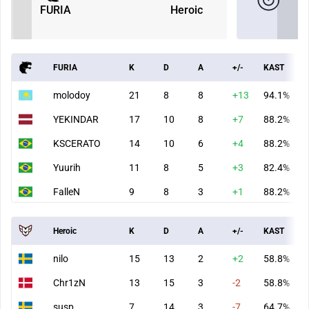
FURIA
Heroic
FURIA
K
D
A
+/-
KAST
molodoy
21
8
8
+13
94.1%
YEKINDAR
17
10
8
+7
88.2%
KSCERATO
14
10
6
+4
88.2%
Yuurih
11
8
5
+3
82.4%
FalleN
9
8
3
+1
88.2%
Heroic
K
D
A
+/-
KAST
nilo
15
13
2
+2
58.8%
Chr1zN
13
15
3
-2
58.8%
susp
7
14
3
-7
64.7%