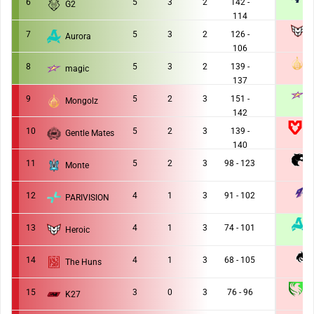
6
5
3
2
142 -
G2
2 :
114
7
5
3
2
126 -
Aurora
0 :
106
8
5
3
2
139 -
magic
0 :
137
9
5
2
3
151 -
Mongolz
2 :
142
M
10
5
2
3
139 -
Gentle Mates
1 :
140
F
11
5
2
3
98 - 123
Monte
0 :
12
4
1
3
91 - 102
PARIVISION
0 :
13
4
1
3
74 - 101
Heroic
2 :
14
4
1
3
68 - 105
The Huns
0 :
F
15
3
0
3
76 - 96
K27
0 :