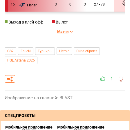
16
3
0
3
27 - 78
Fisher
0 :
Выход в плей-офф
Вылет
Матчи
CS2
FalleN
Турниры
Heroic
Furia eSports
PGL Astana 2026
1
Изображение на главной: BLAST
СПЕЦПРОЕКТЫ
Мобильное приложение
Мобильное приложение