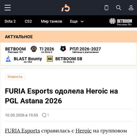
Dota 2
CS2
Мир танков
Еще
АКТУАЛЬНОЕ
BETBOOM
TI 2026
РПЛ 2026-2027
Реклама 18+
по Dota 2
таблица и расписание
BLAST Bounty
BETBOOM SB
по CS2
по Dota 2
Новость
FURIA Esports одолела Heroic на
PGL Astana 2026
10.05.2026 в 15:55
1
FURIA Esports
справилась с
Heroic
на групповом