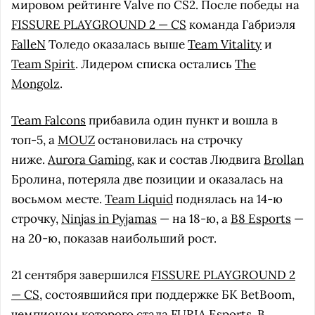
мировом рейтинге Valve по CS2. После победы на
FISSURE PLAYGROUND 2 — CS
команда Габриэля
FalleN
Толедо оказалась выше
Team Vitality
и
Team Spirit
. Лидером списка остались
The
Mongolz
.
Team Falcons
прибавила один пункт и вошла в
топ-5, а
MOUZ
остановилась на строчку
ниже.
Aurora Gaming
, как и состав Людвига
Brollan
Бролина, потеряла две позиции и оказалась на
восьмом месте.
Team Liquid
поднялась на 14-ю
строчку,
Ninjas in Pyjamas
— на 18-ю, а
B8 Esports
—
на 20-ю, показав наибольший рост.
21 сентября завершился
FISSURE PLAYGROUND 2
— CS
, состоявшийся при поддержке БК BetBoom,
чемпионом которого стала FURIA Esports. В