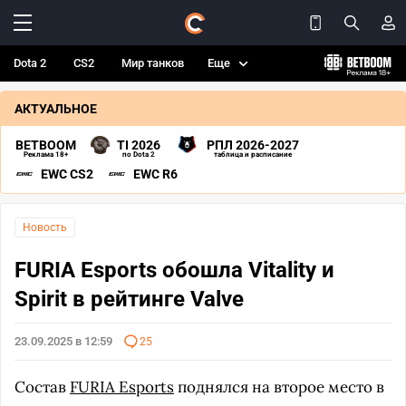
Dota 2
CS2
Мир танков
Еще
АКТУАЛЬНОЕ
BETBOOM
TI 2026
РПЛ 2026-2027
Реклама 18+
по Dota 2
таблица и расписание
EWC CS2
EWC R6
Новость
FURIA Esports обошла Vitality и
Spirit в рейтинге Valve
23.09.2025 в 12:59
25
Состав
FURIA Esports
поднялся на второе место в