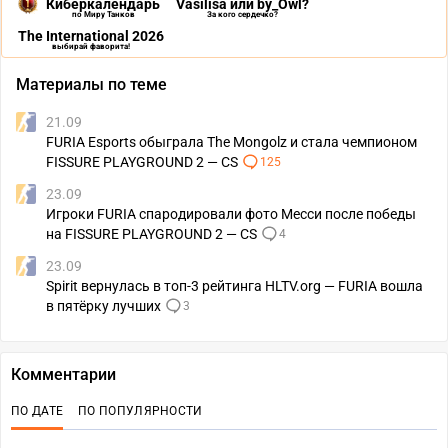
Киберкалендарь
Vasilisa или by_Owl?
по Миру Танков
За кого сердечко?
The International 2026
выбирай фаворита!
Материалы по теме
21.09
FURIA Esports обыграла The Mongolz и стала чемпионом
FISSURE PLAYGROUND 2 — CS
125
23.09
Игроки FURIA спародировали фото Месси после победы
на FISSURE PLAYGROUND 2 — CS
4
23.09
Spirit вернулась в топ-3 рейтинга HLTV.org — FURIA вошла
в пятёрку лучших
3
Комментарии
ПО ДАТЕ
ПО ПОПУЛЯРНОСТИ