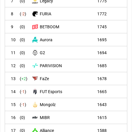
7
(
0
)
Legacy
1775
8
(
-2
)
FURIA
1772
9
(
0
)
BETBOOM
1745
10
(
0
)
Aurora
1695
11
(
0
)
G2
1694
12
(
0
)
PARIVISION
1685
13
(
+2
)
FaZe
1678
14
(
-1
)
FUT Esports
1665
15
(
-1
)
Mongolz
1643
16
(
0
)
MIBR
1615
17
(
0
)
Alliance
1588