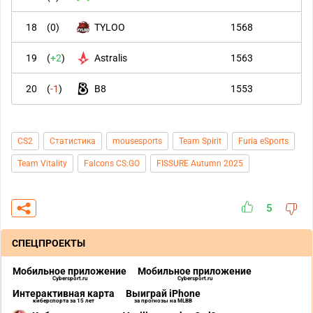
18
(
0
)
TYLOO
1568
19
(
+2
)
Astralis
1563
20
(
-1
)
B8
1553
CS2
Статистика
mousesports
Team Spirit
Furia eSports
Team Vitality
Falcons CS:GO
FISSURE Autumn 2025
5
СПЕЦПРОЕКТЫ
Мобильное приложение
Мобильное приложение
Cybersport.ru
Cybersport.ru
Интерактивная карта
Выиграй iPhone
киберспорта за 15 лет
за прогнозы на MLBB