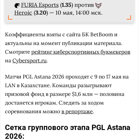
FURIA Esports
(
1.35
) против
Heroic
(
3.20
) — 10 мая, 14:00 мск.
Коэффициенты взяты с сайта БК BetBoom и
актуальны на момент публикации материала.
Смотрите
рейтинг киберспортивных букмекеров
на
Cybersport.ru
.
Матчи PGL Astana 2026 проходят с 9 по 17 мая на
LAN в Казахстане. Команды разыгрывают
призовой фонд в размере $1,6 млн — половина
достанется игрокам. Следить за ходом
соревнования можно
в репортаже
.
Сетка группового этапа PGL Astana
2026: