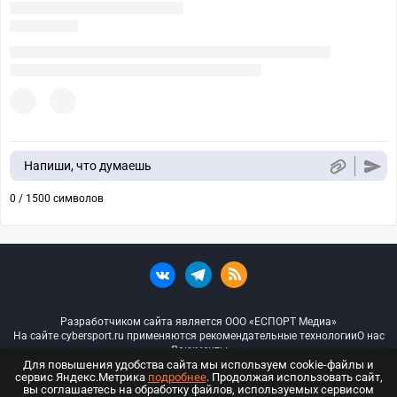
Напиши, что думаешь
0 / 1500 символов
Разработчиком сайта является ООО «ЕСПОРТ Медиа»
На сайте cybersport.ru применяются рекомендательные технологии
О нас
Документы
Для повышения удобства сайта мы используем cookie-файлы и
сервис Яндекс.Метрика
подробнее
. Продолжая использовать сайт,
© ООО «Киберспорт.ру» — Все права защищены
вы соглашаетесь на обработку файлов, используемых сервисом