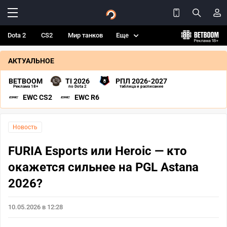
Dota 2
CS2
Мир танков
Еще
АКТУАЛЬНОЕ
BETBOOM
TI 2026
РПЛ 2026-2027
Реклама 18+
по Dota 2
таблица и расписание
EWC CS2
EWC R6
Новость
FURIA Esports или Heroic — кто
окажется сильнее на PGL Astana
2026?
10.05.2026 в 12:28