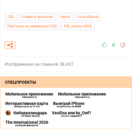
CS2
Ставки и прогнозы
Heroic
Furia eSports
Прогнозы на киберспорт CS2
PGL Astana 2026
0
Изображение на главной: BLAST
СПЕЦПРОЕКТЫ
Мобильное приложение
Мобильное приложение
Cybersport.ru
Cybersport.ru
Интерактивная карта
Выиграй iPhone
киберспорта за 15 лет
за прогнозы на MLBB
Киберкалендарь
Vasilisa или by_Owl?
по Миру Танков
За кого сердечко?
The International 2026
выбирай фаворита!