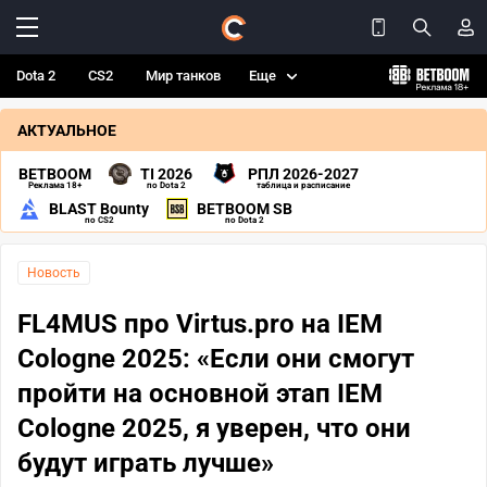
Dota 2
CS2
Мир танков
Еще
АКТУАЛЬНОЕ
BETBOOM
TI 2026
РПЛ 2026-2027
Реклама 18+
по Dota 2
таблица и расписание
BLAST Bounty
BETBOOM SB
по CS2
по Dota 2
Новость
FL4MUS про Virtus.pro на IEM
Cologne 2025: «Если они смогут
пройти на основной этап IEM
Cologne 2025, я уверен, что они
будут играть лучше»