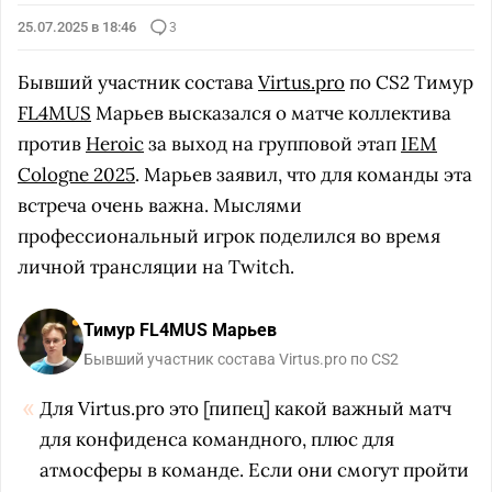
25.07.2025 в 18:46
3
Бывший участник состава
Virtus.pro
по CS2 Тимур
FL4MUS
Марьев высказался о матче коллектива
против
Heroic
за выход на групповой этап
IEM
Cologne 2025
. Марьев заявил, что для команды эта
встреча очень важна. Мыслями
профессиональный игрок поделился во время
личной трансляции на Twitch.
Тимур FL4MUS Марьев
Бывший участник состава Virtus.pro по CS2
Для
Virtus.pro
это [пипец] какой важный матч
для конфиденса командного, плюс для
атмосферы в команде. Если они смогут пройти