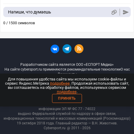
Напиши, что думаешь
0 / 1500 символов
Разработчиком сайта является ООО «ЕСПОРТ Медиа»
На сайте cybersport.ru применяются рекомендательные технологии
О нас
Документы
Для повышения удобства сайта мы используем cookie-файлы и
сервис Яндекс.Метрика
подробнее
. Продолжая использовать сайт,
© ООО «Киберспорт.ру» — Все права защищены
вы соглашаетесь на обработку файлов, используемых сервисом
подробнее
.
18+
ПРИНЯТЬ
ООО «Киберспорт.ру». Свидетельство о регистрации средств массовой
информации ЭЛ № ФС 77 - 74
022
выдано Федеральной службой по надзору в сфере связи,
информационных технологий и массовых коммуникаций (Роскомнадзор)
19 октября 2018 года. Главный редактор — В.Н. Животнев.
Cybersport.ru
@ 2011 - 2026