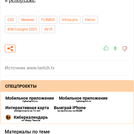
в
репортаже
.
CS2
Мнение
FL4MUS
Virtus.pro
Heroic
IEM Cologne 2025
tN1R
0
Источник
www.twitch.tv
СПЕЦПРОЕКТЫ
Мобильное приложение
Мобильное приложение
Cybersport.ru
Cybersport.ru
Интерактивная карта
Выиграй iPhone
киберспорта за 15 лет
за прогнозы на MLBB
Киберкалендарь
по Миру Танков
Материалы по теме