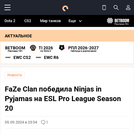
Dota 2
CS2
Мир танков
Еще
АКТУАЛЬНОЕ
BETBOOM
TI 2026
РПЛ 2026-2027
Реклама 18+
по Dota 2
таблица и расписание
EWC CS2
EWC R6
Новость
FaZe Clan победила Ninjas in
Pyjamas на ESL Pro League Season
20
05.09.2024 в 23:54
5