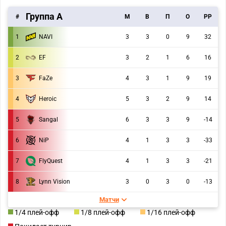
Группа А
#
M
В
П
О
РР
1
NAVI
3
3
0
9
32
2
EF
3
2
1
6
16
3
FaZe
4
3
1
9
19
4
Heroic
5
3
2
9
14
5
Sangal
6
3
3
9
-14
6
NiP
4
1
3
3
-33
7
FlyQuest
4
1
3
3
-21
8
Lynn Vision
3
0
3
0
-13
Матчи
1/4 плей-офф
1/8 плей-офф
1/16 плей-офф