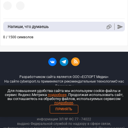
Напиши, что думаешь
0 / 1500 символов
Разработчиком сайта является ООО «ЕСПОРТ Медиа»
На сайте cybersport.ru применяются рекомендательные технологии
О нас
Документы
Для повышения удобства сайта мы используем cookie-файлы и
сервис Яндекс.Метрика
подробнее
. Продолжая использовать сайт,
© ООО «Киберспорт.ру» — Все права защищены
вы соглашаетесь на обработку файлов, используемых сервисом
подробнее
.
18+
ПРИНЯТЬ
ООО «Киберспорт.ру». Свидетельство о регистрации средств массовой
информации ЭЛ № ФС 77 - 74
022
выдано Федеральной службой по надзору в сфере связи,