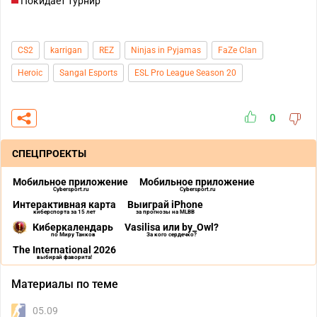
Покидает турнир
CS2
karrigan
REZ
Ninjas in Pyjamas
FaZe Clan
Heroic
Sangal Esports
ESL Pro League Season 20
0
СПЕЦПРОЕКТЫ
Мобильное приложение
Мобильное приложение
Cybersport.ru
Cybersport.ru
Интерактивная карта
Выиграй iPhone
киберспорта за 15 лет
за прогнозы на MLBB
Киберкалендарь
Vasilisa или by_Owl?
по Миру Танков
За кого сердечко?
The International 2026
выбирай фаворита!
Материалы по теме
05.09