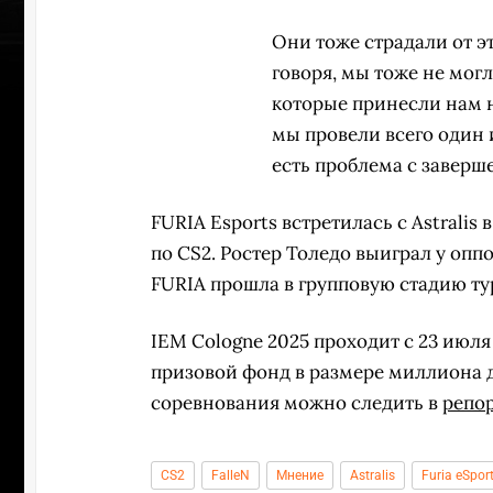
Они тоже страдали от эт
говоря, мы тоже не мог
которые принесли нам н
мы провели всего один и
есть проблема с заверш
FURIA Esports встретилась с Astralis 
по CS2. Ростер Толедо выиграл у оппон
FURIA прошла в групповую стадию ту
IEM Cologne 2025 проходит с 23 июля
призовой фонд в размере миллиона д
ПЕРЕ
соревнования можно следить в
репо
CS2
FalleN
Мнение
Astralis
Furia eSpor