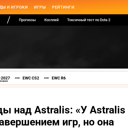
ДЫ И ИГРОКИ
ИГРЫ
РЕЙТИНГИ
Прогнозы
Косплей
Токсичный тест по Dota 2
-2027
EWC CS2
EWC R6
писание
ы над Astralis: «У Astralis
авершением игр, но она