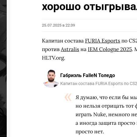
хорошо отыгрыва
25.07.2025 в 22:39
Капитан состава
FURIA Esports
по CS
против
Astralis
на
IEM Cologne 2025
.
HLTV.org.
Габриэль FalleN Толедо
Капитан состава FURIA Esports по CS
Я думаю, что если бы мы
но нельзя отрицать тот 
играть Nuke, немного не
а иногда защита просто
просто нет.