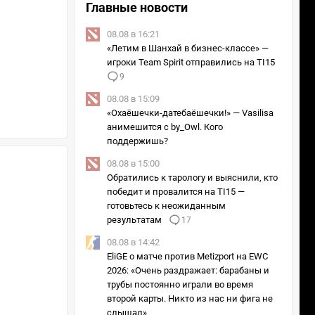
Главные новости
08.08 в 16:21
«Летим в Шанхай в бизнес-классе» —
игроки Team Spirit отправились на TI15
9
08.08 в 15:09
«Охаёшечки-датебаёшечки!» — Vasilisa
анимешится с by_Owl. Кого
поддержишь?
08.08 в 15:00
Обратились к тарологу и выяснили, кто
победит и провалится на TI15 —
готовьтесь к неожиданным
результатам
17
08.08 в 14:42
EliGE о матче против Metizport на EWC
2026: «Очень раздражает: барабаны и
трубы постоянно играли во время
второй карты. Никто из нас ни фига не
слышал»