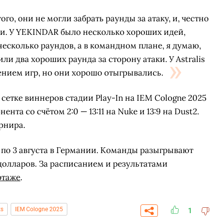
ого, они не могли забрать раунды за атаку, и, честно
ли. У YEKINDAR было несколько хороших идей,
есколько раундов, а в командном плане, я думаю,
ли два хороших раунда за сторону атаки. У Astralis
ением игр, но они хорошо отыгрывались.
в сетке виннеров стадии Play-In на IEM Cologne 2025
ента со счётом 2:0 — 13:11 на Nuke и 13:9 на Dust2.
рнира.
 по 3 августа в Германии. Команды разыгрывают
олларов. За расписанием и результатами
СКАЧАТЬ НА
СК
ЙТИ
ВЫБРАТЬ
ртаже
.
ANDROID
ts
IEM Cologne 2025
1