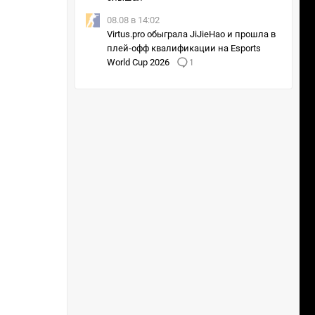
08.08 в 14:02
Virtus.pro обыграла JiJieHao и прошла в
плей-офф квалификации на Esports
World Cup 2026
1