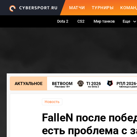
МАТЧИ
ТУРНИРЫ
КОМАН
Dota 2
CS2
Мир танков
Еще
АКТУАЛЬНОЕ
BETBOOM
TI 2026
РПЛ 2026
Реклама 18+
по Dota 2
таблица и рас
Новость
FalleN после побед
есть проблема с з