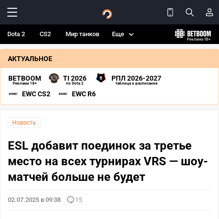
Dota 2
CS2
Мир танков
Еще
АКТУАЛЬНОЕ
BETBOOM
TI 2026
РПЛ 2026-2027
Реклама 18+
по Dota 2
таблица и расписание
EWC CS2
EWC R6
Новость
ESL добавит поединок за третье
место на всех турнирах VRS — шоу-
матчей больше не будет
02.07.2025 в 09:38
15