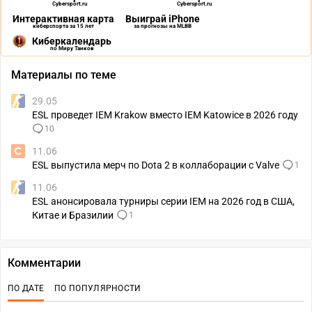
Cybersport.ru
Cybersport.ru
Интерактивная карта
Выиграй iPhone
киберспорта за 15 лет
за прогнозы на MLBB
Киберкалендарь
по Миру Танков
Материалы по теме
29.05
ESL проведет IEM Krakow вместо IEM Katowice в 2026 году
10
11.06
ESL выпустила мерч по Dota 2 в коллаборации с Valve
1
11.06
ESL анонсировала турниры серии IEM на 2026 год в США,
Китае и Бразилии
1
Комментарии
ПО ДАТЕ
ПО ПОПУЛЯРНОСТИ