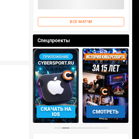
ВСЕ МАТЧИ
Спецпроекты
‹
›
АЧАТЬ НА
СМОТРЕТЬ
УЧАСТВОВАТЬ
IOS