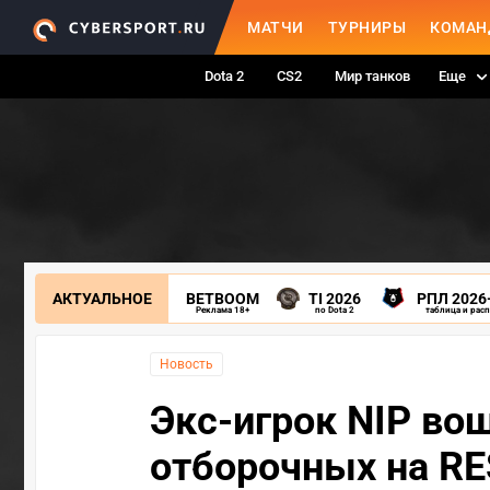
МАТЧИ
ТУРНИРЫ
КОМАН
Dota 2
CS2
Мир танков
Еще
АКТУАЛЬНОЕ
BETBOOM
TI 2026
РПЛ 2026
Реклама 18+
по Dota 2
таблица и рас
Новость
Экс-игрок NIP вош
отборочных на RE