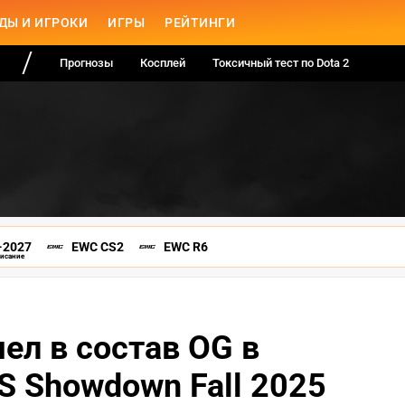
ДЫ И ИГРОКИ
ИГРЫ
РЕЙТИНГИ
Прогнозы
Косплей
Токсичный тест по Dota 2
-2027
EWC CS2
EWC R6
писание
ел в состав OG в
S Showdown Fall 2025